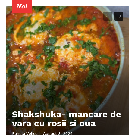
Noi
Shakshuka- mancare de
vara cu rosii si oua
Rahela Velicu
-
August 3, 2026