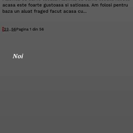
acasa este foarte gustoasa si satioasa. Am folosi pentru
baza un aluat fraged facut acasa cu...
1
2
3
...
56
Pagina 1 din 56
Noi