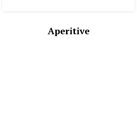
Aperitive
ALTELE
ALUATURI DULCI/FOIETAJE
ALUATURI SARATE
BAUTURI
BISCUITI/FURSECURI/BOMBOANE