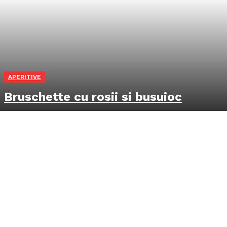
APERITIVE
Bruschette cu rosii si busuioc