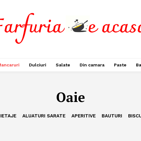
ancaruri
Dulciuri
Salate
Din camara
Paste
Ba
Oaie
IETAJE
ALUATURI SARATE
APERITIVE
BAUTURI
BISC