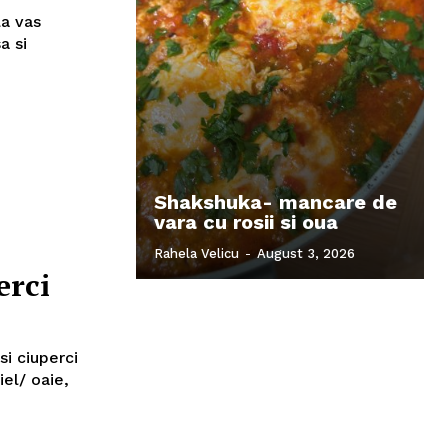
la vas
a si
Shakshuka- mancare de
vara cu rosii si oua
Rahela Velicu
-
August 3, 2026
erci
i ciuperci
el/ oaie,