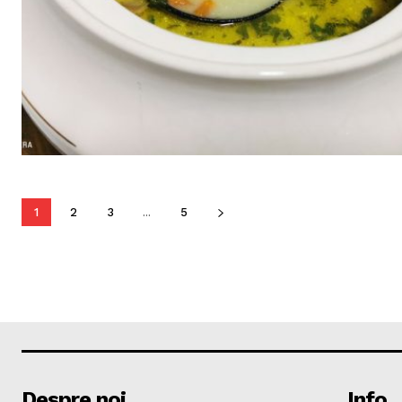
1
2
3
...
5
Despre noi
Info