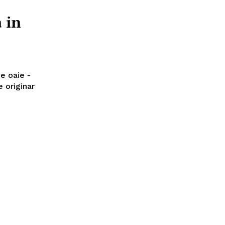
 in
e oaie -
 originar