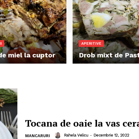
I
APERITIVE
de miel la cuptor
Drob mixt de Pas
Tocana de oaie la vas ce
Rahela Velicu
-
Decembrie 12, 2022
MANCARURI