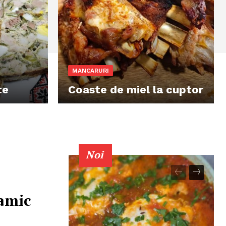
MANCARURI
te
Coaste de miel la cuptor
Noi
ramic