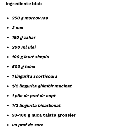
Ingrediente blat:
250 g morcov ras
3 oua
180 g zahar
200 ml ulei
100 g iaurt simplu
500 g faina
1 lingurita scortisoara
1/2 lingurita ghimbir macinat
1 plic de praf de copt
1/2 lingurita bicarbonat
50-100 g nuca taiata grossier
un praf de sare