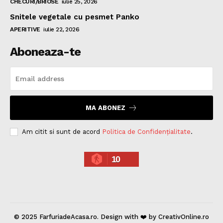
CHECURI/BRIOSE
iulie 25, 2026
Snitele vegetale cu pesmet Panko
APERITIVE
iulie 22, 2026
Aboneaza-te
MA ABONEZ
Am citit si sunt de acord
Politica de Confidențialitate
.
10
© 2025 FarfuriadeAcasa.ro. Design with ❤️ by CreativOnline.ro