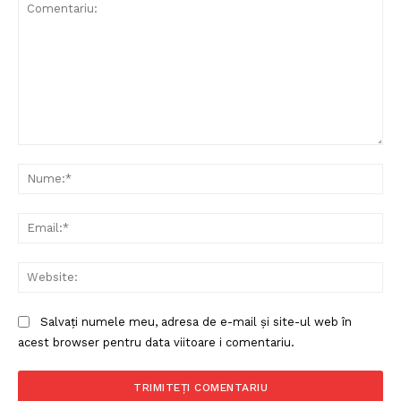
Comentariu:
Nu
Ema
Web
Salvați numele meu, adresa de e-mail și site-ul web în
acest browser pentru data viitoare i comentariu.