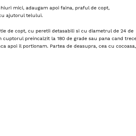
iuri mici, adaugam apoi faina, praful de copt,
u ajutorul telului.
ie de copt, cu peretii detasabili si cu diametrul de 24 de
 cuptorul preincalzit la 180 de grade sau pana cand trec
sca apoi il portionam. Partea de deasupra, cea cu cocoasa,