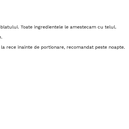
latului. Toate ingredientele le amestecam cu telul.
e.
e la rece inainte de portionare, recomandat peste noapte.