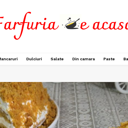
ancaruri
Dulciuri
Salate
Din camara
Paste
Ba