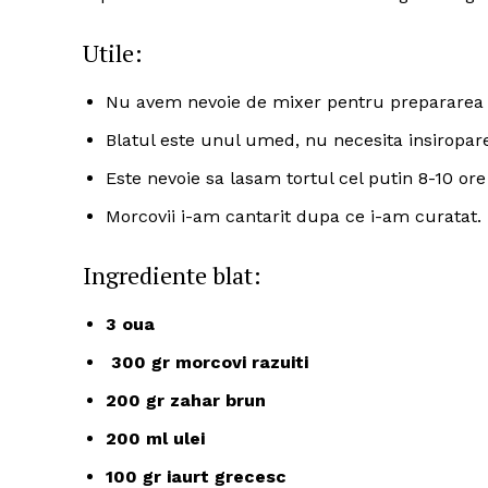
Utile:
Nu avem nevoie de mixer pentru prepararea b
Blatul este unul umed, nu necesita insiropar
Este nevoie sa lasam tortul cel putin 8-10 or
Morcovii i-am cantarit dupa ce i-am curatat.
Ingrediente blat:
3 oua
300 gr morcovi razuiti
200 gr zahar brun
200 ml ulei
100 gr iaurt grecesc