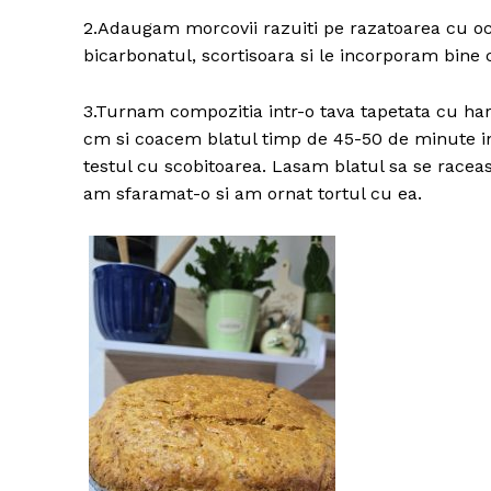
2.Adaugam morcovii razuiti pe razatoarea cu och
bicarbonatul, scortisoara si le incorporam bine c
3.Turnam compozitia intr-o tava tapetata cu hart
cm si coacem blatul timp de 45-50 de minute in
testul cu scobitoarea. Lasam blatul sa se racea
am sfaramat-o si am ornat tortul cu ea.