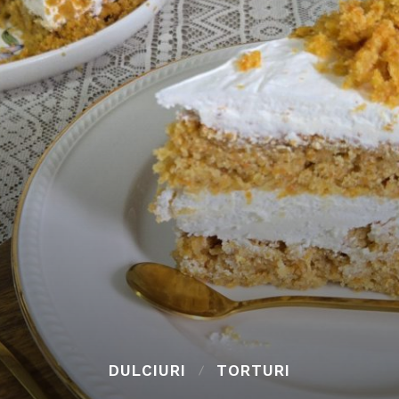
DULCIURI
TORTURI