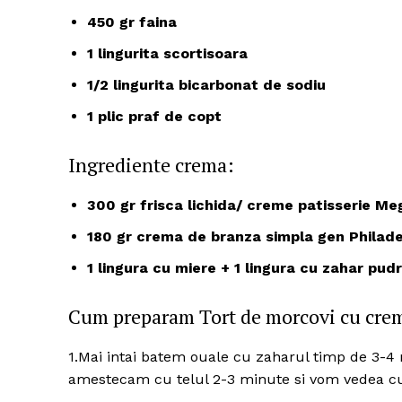
450 gr faina
1 lingurita scortisoara
1/2 lingurita bicarbonat de sodiu
1 plic praf de copt
Ingrediente crema:
300 gr frisca lichida/ creme patisserie Me
180 gr crema de branza simpla gen Philade
1 lingura cu miere + 1 lingura cu zahar pud
Cum preparam Tort de morcovi cu cre
1.Mai intai batem ouale cu zaharul timp de 3-4 m
amestecam cu telul 2-3 minute si vom vedea cu