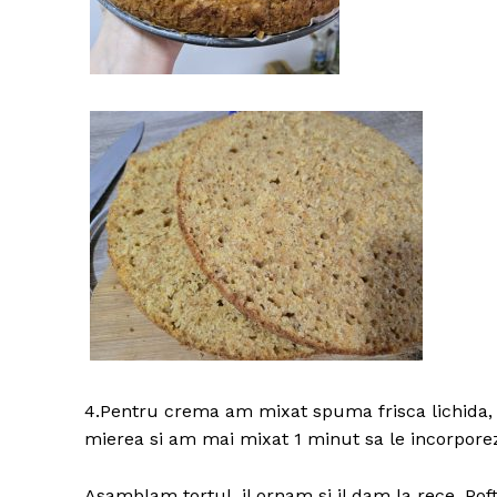
4.Pentru crema am mixat spuma frisca lichida,
mierea si am mai mixat 1 minut sa le incorpore
Asamblam tortul, il ornam si il dam la rece. Pof