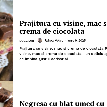
Prajitura cu visine, mac s
Politica de Confidențialitate
crema de ciocolata
Contact
Despre mine
Rahela Velicu
-
Iunie 9, 2025
DULCIURI
Prajitura cu visine, mac si crema de ciocolata P
visine, mac si crema de ciocolata - un deliciu 
ce imbina gustul acrisor al...
Negresa cu blat umed cu