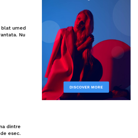
u blat umed
rantata. Nu
na dintre
 de esec.