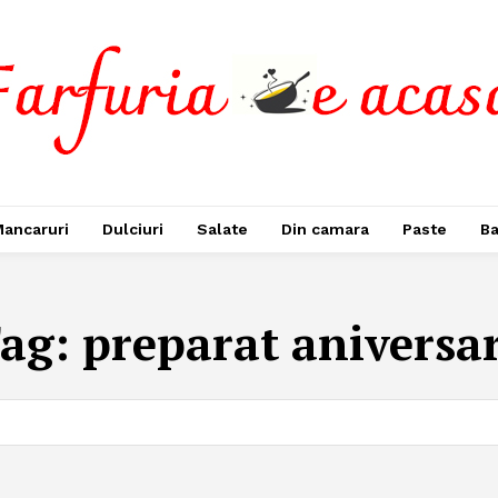
ancaruri
Dulciuri
Salate
Din camara
Paste
Ba
ag:
preparat aniversa