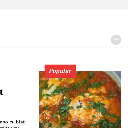
Popular
t
eno cu blat