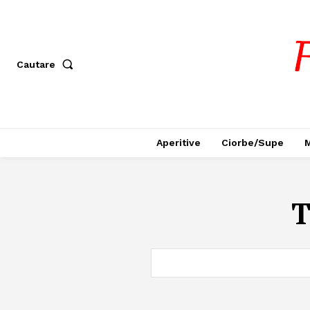
Cautare
Aperitive
Ciorbe/Supe
M
T