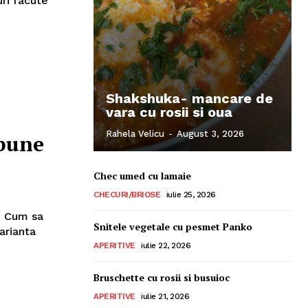
ri facute
Shakshuka- mancare de
vara cu rosii si oua
Rahela Velicu
-
August 3, 2026
 bune
Chec umed cu lamaie
CHECURI/BRIOSE
iulie 25, 2026
e Cum sa
Snitele vegetale cu pesmet Panko
arianta
APERITIVE
iulie 22, 2026
Bruschette cu rosii si busuioc
APERITIVE
iulie 21, 2026