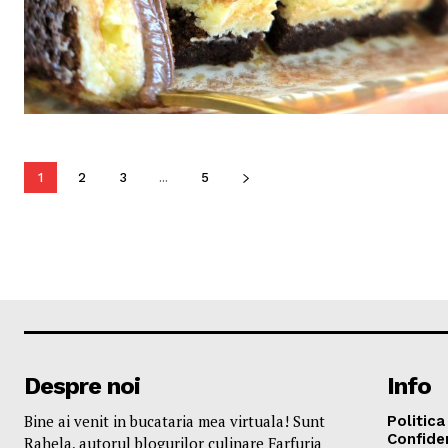
1
2
3
...
5
Despre noi
Info
Bine ai venit in bucataria mea virtuala! Sunt
Politica
Confiden
Rahela, autorul blogurilor culinare Farfuria