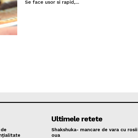
Se face usor si rapid,...
Ultimele retete
 de
Shakshuka- mancare de vara cu rosii 
țialitate
oua