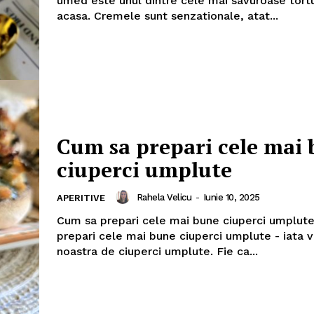
umed este unul dintre cele mai savuroase tortu
acasa. Cremele sunt senzationale, atat...
Cum sa prepari cele mai
ciuperci umplute
Rahela Velicu
-
Iunie 10, 2025
APERITIVE
Cum sa prepari cele mai bune ciuperci umplut
prepari cele mai bune ciuperci umplute - iata v
noastra de ciuperci umplute. Fie ca...