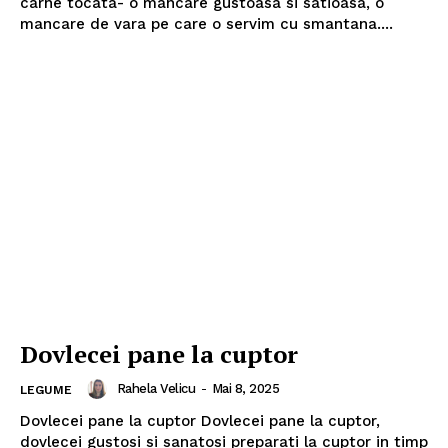
carne tocata- o mancare gustoasa si satioasa, o
mancare de vara pe care o servim cu smantana....
Politica de Confidențialitate
Contact
Despre mine
Dovlecei pane la cuptor
Rahela Velicu
-
Mai 8, 2025
LEGUME
Dovlecei pane la cuptor Dovlecei pane la cuptor,
dovlecei gustosi si sanatosi preparati la cuptor in timp