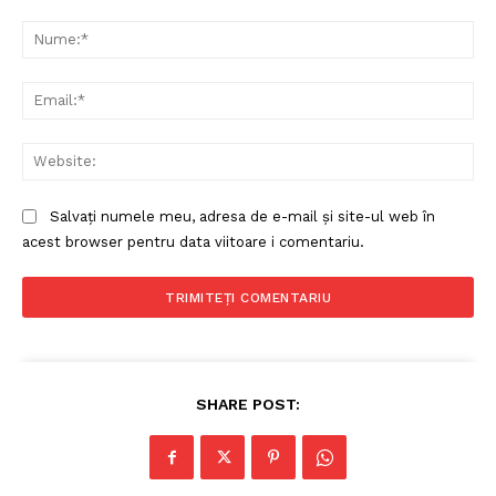
Comentariu:
Nu
Ema
Web
Salvați numele meu, adresa de e-mail și site-ul web în
acest browser pentru data viitoare i comentariu.
SHARE POST: