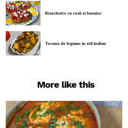
Bruschette cu rosii si busuioc
Tocana de legume in stil indian
RELATED
More like this