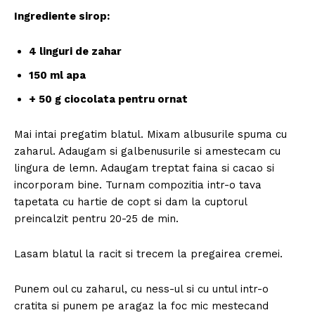
Ingrediente sirop:
4 linguri de zahar
150 ml apa
+ 50 g ciocolata pentru ornat
Mai intai pregatim blatul. Mixam albusurile spuma cu
zaharul. Adaugam si galbenusurile si amestecam cu
lingura de lemn. Adaugam treptat faina si cacao si
incorporam bine. Turnam compozitia intr-o tava
tapetata cu hartie de copt si dam la cuptorul
preincalzit pentru 20-25 de min.
Lasam blatul la racit si trecem la pregairea cremei.
Punem oul cu zaharul, cu ness-ul si cu untul intr-o
cratita si punem pe aragaz la foc mic mestecand