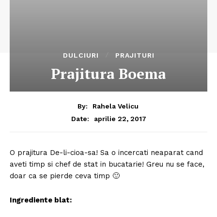
DULCIURI
PRAJITURI
Prajitura Boema
By:
Rahela Velicu
aprilie 22, 2017
Date:
O prajitura De-li-cioa-sa! Sa o incercati neaparat cand
aveti timp si chef de stat in bucatarie! Greu nu se face,
doar ca se pierde ceva timp 🙂
Ingrediente blat: