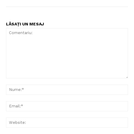
Contact
Despre mine
LĂSAȚI UN MESAJ
Comentariu:
Nu
Ema
Web