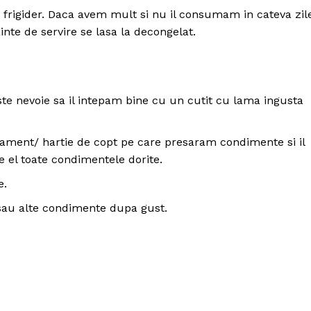
a frigider. Daca avem mult si nu il consumam in cateva zil
inte de servire se lasa la decongelat.
ste nevoie sa il intepam bine cu un cutit cu lama ingusta
gament/ hartie de copt pe care presaram condimente si il
e el toate condimentele dorite.
e.
 sau alte condimente dupa gust.