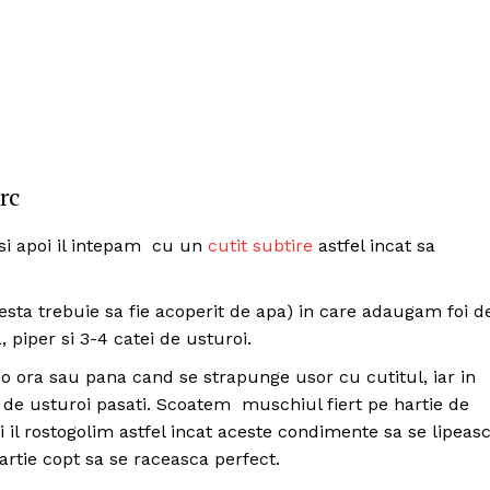
rc
si apoi il intepam cu un
cutit subtire
astfel incat sa
esta trebuie sa fie acoperit de apa) in care adaugam foi d
, piper si 3-4 catei de usturoi.
o ora sau pana cand se strapunge usor cu cutitul, iar in
de usturoi pasati. Scoatem muschiul fiert pe hartie de
Politica de Confidențialitate
il rostogolim astfel incat aceste condimente sa se lipeas
Contact
rtie copt sa se raceasca perfect.
Despre mine