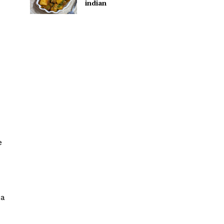
indian
e
ca