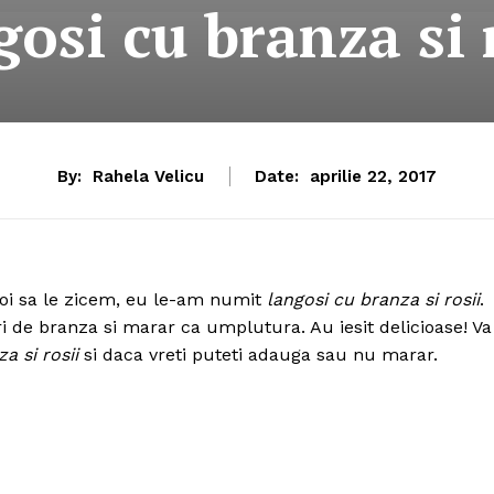
osi cu branza si 
By:
Rahela Velicu
Date:
aprilie 22, 2017
 voi sa le zicem, eu le-am numit
langosi cu branza si rosii
.
i de branza si marar ca umplutura. Au iesit delicioase! Va
a si rosii
si daca vreti puteti adauga sau nu marar.