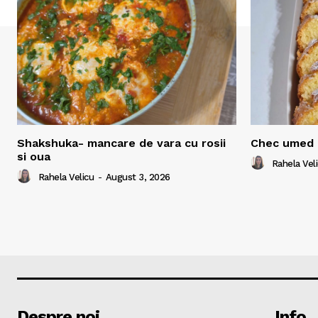
Shakshuka- mancare de vara cu rosii
Chec umed 
si oua
Rahela Vel
Rahela Velicu
-
August 3, 2026
Despre noi
Info