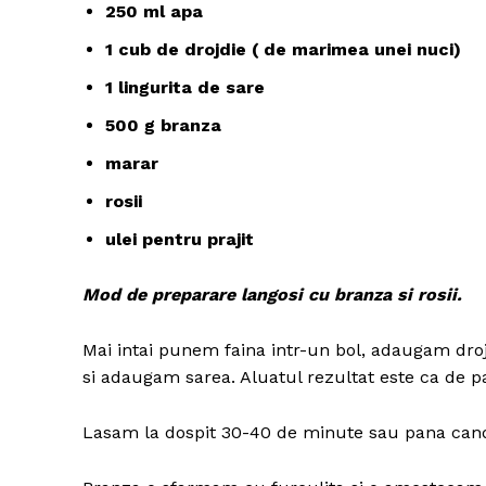
250 ml apa
1 cub de drojdie ( de marimea unei nuci)
1 lingurita de sare
500 g branza
marar
rosii
ulei pentru prajit
Mod de preparare langosi cu branza si rosii.
Mai intai punem faina intr-un bol, adaugam dro
si adaugam sarea. Aluatul rezultat este ca de pa
Lasam la dospit 30-40 de minute sau pana cand