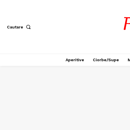
Cautare
Aperitive
Ciorbe/Supe
M