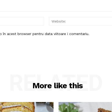
Email:*
b în acest browser pentru data viitoare i comentariu.
RELATED
More like this