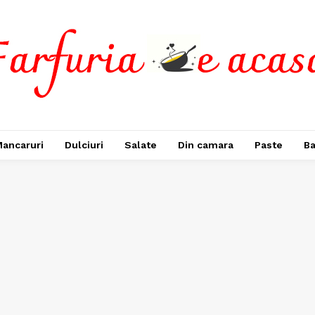
ancaruri
Dulciuri
Salate
Din camara
Paste
Ba