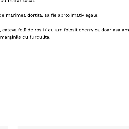
cu marar tocat.
 de marimea dortita, sa fie aproximativ egale.
cateva felii de rosii ( eu am folosit cherry ca doar asa am
Politica de Confidențialitate
marginile cu furculita.
Contact
Despre mine