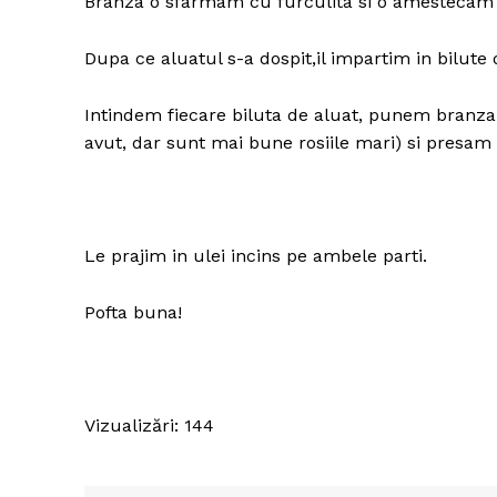
Branza o sfarmam cu furculita si o amestecam 
Dupa ce aluatul s-a dospit,il impartim in bilute
Intindem fiecare biluta de aluat, punem branza, 
avut, dar sunt mai bune rosiile mari) si presam 
Le prajim in ulei incins pe ambele parti.
Pofta buna!
Vizualizări: 144