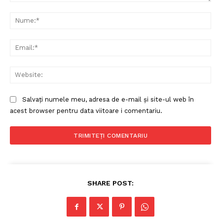
Comentariu:
Nu
Ema
Web
Salvați numele meu, adresa de e-mail și site-ul web în
acest browser pentru data viitoare i comentariu.
Politica de Confidențialitate
Contact
Despre mine
SHARE POST: