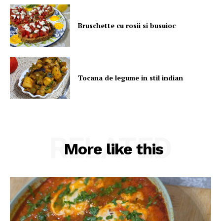
Bruschette cu rosii si busuioc
Tocana de legume in stil indian
RELATED
More like this