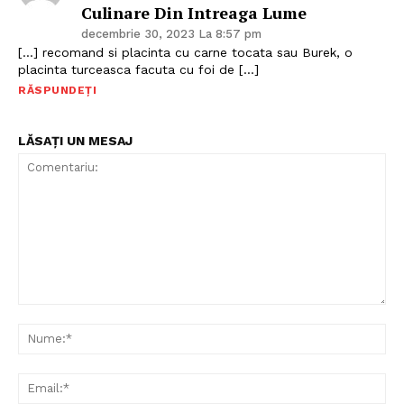
Culinare Din Intreaga Lume
Politica de Confidențialitate
decembrie 30, 2023 La 8:57 pm
[…] recomand si placinta cu carne tocata sau Burek, o
Contact
placinta turceasca facuta cu foi de […]
Despre mine
RĂSPUNDEȚI
LĂSAȚI UN MESAJ
Comentariu:
Nu
Ema