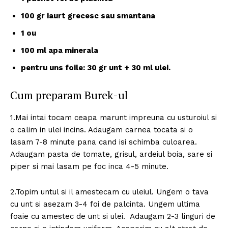
100 gr iaurt grecesc sau smantana
1 ou
100 ml apa minerala
pentru uns foile: 30 gr unt + 30 ml ulei.
Cum preparam Burek-ul
1.Mai intai tocam ceapa marunt impreuna cu usturoiul si
o calim in ulei incins. Adaugam carnea tocata si o
lasam 7-8 minute pana cand isi schimba culoarea.
Adaugam pasta de tomate, grisul, ardeiul boia, sare si
piper si mai lasam pe foc inca 4-5 minute.
2.Topim untul si il amestecam cu uleiul. Ungem o tava
cu unt si asezam 3-4 foi de palcinta. Ungem ultima
foaie cu amestec de unt si ulei. Adaugam 2-3 linguri de