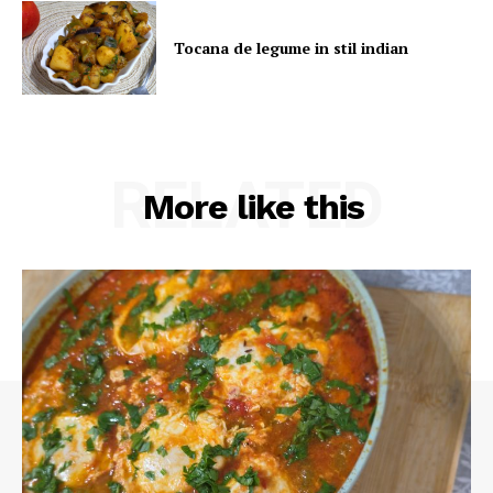
Tocana de legume in stil indian
RELATED
More like this