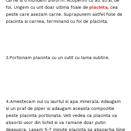
carne si o intindem uniform. Acoperim cu alt strat de
foi. Ungem cu unt doar ultima foaie de
placinta
, cea
peste care asezam carne. Suprapunem astfel foile de
placinta si carnea, terminand cu foi de placinta.
3.Portionam placinta cu un cutit cu lama subtire.
4.Amestecam oul cu iaurtul si apa minerala. Adaugam
si un praf de piper si adaugam aceasta compozitie
peste placinta portionata. Veti vedea ca placinta va
absorbi usor din lichid si va ramane doar putin
deasupra. Lasam 5-7 minute placinta sa absoarba bine