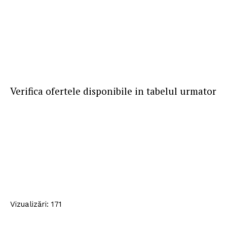
Politica de Confidențialitate
Contact
Despre mine
Verifica ofertele disponibile in tabelul urmator
Vizualizări: 171