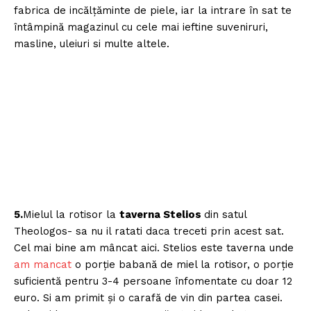
fabrica de incălţăminte de piele, iar la intrare în sat te
întâmpină magazinul cu cele mai ieftine suveniruri,
masline, uleiuri si multe altele.
5.
Mielul la rotisor la
taverna Stelios
din satul
Theologos- sa nu il ratati daca treceti prin acest sat.
Cel mai bine am mâncat aici. Stelios este taverna unde
am mancat
o porţie babană de miel la rotisor, o porţie
suficientă pentru 3-4 persoane înfomentate cu doar 12
euro. Si am primit şi o carafă de vin din partea casei.