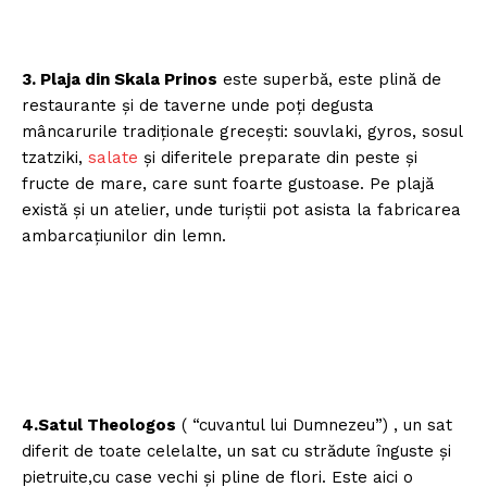
3. Plaja din Skala Prinos
este superbă, este plină de
restaurante şi de taverne unde poţi degusta
mâncarurile tradiţionale greceşti: souvlaki, gyros, sosul
tzatziki,
salate
şi diferitele preparate din peste şi
fructe de mare, care sunt foarte gustoase. Pe plajă
există şi un atelier, unde turiştii pot asista la fabricarea
ambarcaţiunilor din lemn.
4.Satul Theologos
( “cuvantul lui Dumnezeu”) , un sat
diferit de toate celelalte, un sat cu strădute înguste şi
pietruite,cu case vechi şi pline de flori. Este aici o