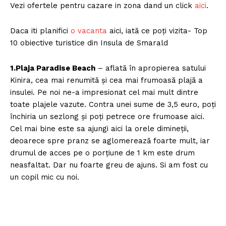
Vezi ofertele pentru cazare in zona dand un click
aici
.
Daca iti planifici
o vacanta
aici, iată ce poţi vizita- Top
10 obiective turistice din Insula de Smarald
1.Plaja Paradise Beach
– aflată în apropierea satului
Kinira, cea mai renumită şi cea mai frumoasă plajă a
insulei. Pe noi ne-a impresionat cel mai mult dintre
toate plajele vazute. Contra unei sume de 3,5 euro, poţi
închiria un sezlong şi poţi petrece ore frumoase aici.
Cel mai bine este sa ajungi aici la orele dimineţii,
deoarece spre pranz se aglomerează foarte mult, iar
drumul de acces pe o porţiune de 1 km este drum
neasfaltat. Dar nu foarte greu de ajuns. Si am fost cu
un copil mic cu noi.