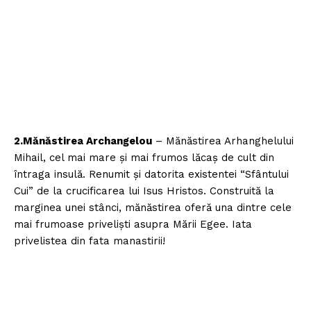
2.Mănăstirea Archangelou
– Mănăstirea Arhanghelului
Mihail, cel mai mare şi mai frumos lăcaş de cult din
întraga insulă. Renumit şi datorita existentei “Sfântului
Cui” de la crucificarea lui Isus Hristos. Construită la
marginea unei stânci, mănăstirea oferă una dintre cele
mai frumoase privelişti asupra Mării Egee. Iata
privelistea din fata manastirii!