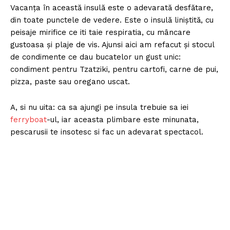
Vacanţa în această insulă este o adevarată desfătare,
din toate punctele de vedere. Este o insulă liniştită, cu
peisaje mirifice ce iti taie respiratia, cu mâncare
gustoasa şi plaje de vis. Ajunsi aici am refacut şi stocul
de condimente ce dau bucatelor un gust unic:
condiment pentru Tzatziki, pentru cartofi, carne de pui,
pizza, paste sau oregano uscat.
A, si nu uita: ca sa ajungi pe insula trebuie sa iei
ferryboat
-ul, iar aceasta plimbare este minunata,
pescarusii te insotesc si fac un adevarat spectacol.