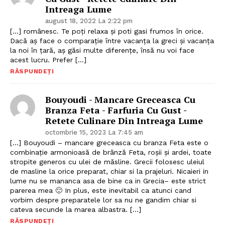
Intreaga Lume
august 18, 2022 La 2:22 pm
[…] românesc. Te poţi relaxa şi poti gasi frumos ȋn orice.
Dacă aş face o comparaţie ȋntre vacanţa la greci şi vacanţa
la noi ȋn ţară, aş găsi multe diferenţe, ȋnsă nu voi face
acest lucru. Prefer […]
RĂSPUNDEȚI
Bouyoudi - Mancare Greceasca Cu
Branza Feta - Farfuria Cu Gust -
Retete Culinare Din Intreaga Lume
octombrie 15, 2023 La 7:45 am
[…] Bouyoudi – mancare greceasca cu branza Feta este o
combinație armonioasă de brânză Feta, roșii și ardei, toate
stropite generos cu ulei de măsline. Grecii folosesc uleiul
de masline la orice preparat, chiar si la prajeluri. Nicaieri in
lume nu se mananca asa de bine ca in Grecia– este strict
parerea mea 🙂 In plus, este inevitabil ca atunci cand
vorbim despre preparatele lor sa nu ne gandim chiar si
cateva secunde la marea albastra. […]
RĂSPUNDEȚI