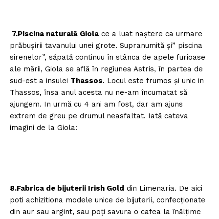
7.Piscina naturală Giola
ce a luat naştere ca urmare
prăbuşirii tavanului unei grote. Supranumită şi” piscina
sirenelor”, săpată continuu în stânca de apele furioase
ale mării, Giola se află în regiunea Astris, în partea de
sud-est a insulei
Thassos
. Locul este frumos şi unic in
Thassos, însa anul acesta nu ne-am încumatat să
ajungem. In urmă cu 4 ani am fost, dar am ajuns
extrem de greu pe drumul neasfaltat. Iată cateva
imagini de la Giola:
8.Fabrica de bijuterii Irish Gold
din Limenaria. De aici
poti achizitiona modele unice de bijuterii, confecţionate
din aur sau argint, sau poţi savura o cafea la înălţime