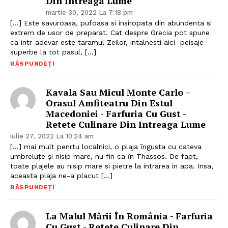
Din Intreaga Lume
martie 30, 2022 La 7:18 pm
[…] Este savuroasa, pufoasa si insiropata din abundenta si
extrem de usor de preparat. Cat despre Grecia pot spune
ca intr-adevar este taramul Zeilor, intalnesti aici peisaje
superbe la tot pasul, […]
RĂSPUNDEȚI
Kavala Sau Micul Monte Carlo –
Orasul Amfiteatru Din Estul
Macedoniei - Farfuria Cu Gust -
Retete Culinare Din Intreaga Lume
iulie 27, 2022 La 10:24 am
[…] mai mult penrtu localnici, o plaja ȋngusta cu cateva
umbreluțe și nisip mare, nu fin ca ȋn Thassos. De fapt,
toate plajele au nisip mare si pietre la intrarea in apa. Insa,
aceasta plaja ne-a placut […]
RĂSPUNDEȚI
La Malul Mării În România - Farfuria
Cu Gust - Retete Culinare Din