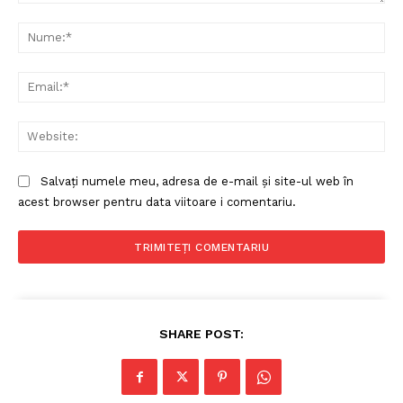
Comentariu:
Nu
Ema
Web
Salvați numele meu, adresa de e-mail și site-ul web în
acest browser pentru data viitoare i comentariu.
SHARE POST: