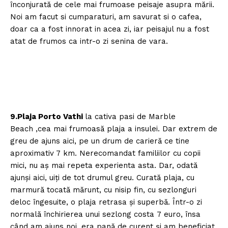
înconjurată de cele mai frumoase peisaje asupra mării.
Noi am facut si cumparaturi, am savurat si o cafea,
doar ca a fost innorat in acea zi, iar peisajul nu a fost
atat de frumos ca intr-o zi senina de vara.
9.Plaja Porto Vathi
la cativa pasi de Marble
Beach ,cea mai frumoasă plaja a insulei. Dar extrem de
greu de ajuns aici, pe un drum de carieră ce tine
aproximativ 7 km. Nerecomandat familiilor cu copii
mici, nu aş mai repeta experienta asta. Dar, odată
ajunşi aici, uiţi de tot drumul greu. Curată plaja, cu
marmură tocată mărunt, cu nisip fin, cu sezlonguri
deloc îngesuite, o plaja retrasa şi superbă. Într-o zi
normală închirierea unui sezlong costa 7 euro, însa
când am ajuns noi, era pană de curent şi am beneficiat