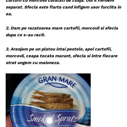
cartofii cu morcovii curatati de coaja. Oul il fierbem
separat. Sfecla este fiarta cand infigem usor furclita in
ea.
2. Dam pe razatoarea mare cartofii, morcovii si sfecla
dupa ce s-au racit.
3. Aranjam pe un platou intai pestele, apoi cartofii,
morcovii, ceapa tocata marunt, sfecla si intre fiecare
strat ungem cu maioneza.