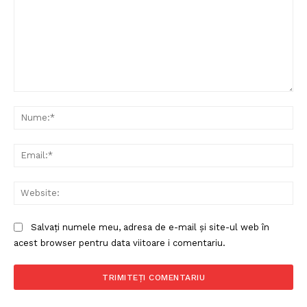
Comentariu:
Nu
Ema
Web
Salvați numele meu, adresa de e-mail și site-ul web în
acest browser pentru data viitoare i comentariu.