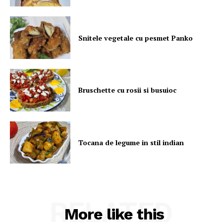
Snitele vegetale cu pesmet Panko
Bruschette cu rosii si busuioc
Tocana de legume in stil indian
RELATED
More like this