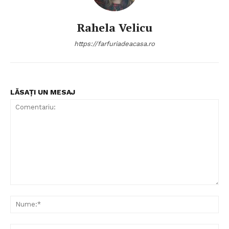
Politica de Confidențialitate
Rahela Velicu
Contact
https://farfuriadeacasa.ro
Despre mine
LĂSAȚI UN MESAJ
Comentariu:
Nu
Ema