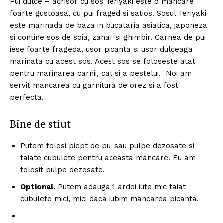
Pui dulce – acrisor cu sos Teriyaki este o mancare
foarte gustoasa, cu pui fraged si satios. Sosul Teriyaki
este marinada de baza in bucataria asiatica, japoneza
si contine sos de soia, zahar si ghimbir. Carnea de pui
iese foarte frageda, usor picanta si usor dulceaga
marinata cu acest sos. Acest sos se foloseste atat
pentru marinarea carnii, cat si a pestelui. Noi am
servit mancarea cu garnitura de orez si a fost
perfecta.
Bine de stiut
Putem folosi piept de pui sau pulpe dezosate si
taiate cubulete pentru aceasta mancare. Eu am
folosit pulpe dezosate.
Optional.
Putem adauga 1 ardei iute mic taiat
cubulete mici, mici daca iubim mancarea picanta.