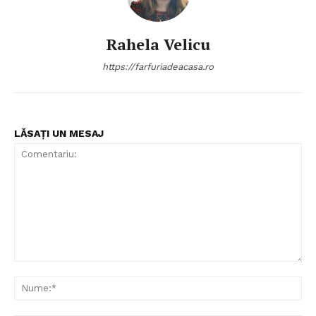
Politica de Confidențialitate
Rahela Velicu
Contact
https://farfuriadeacasa.ro
Despre mine
LĂSAȚI UN MESAJ
Comentariu:
Nu