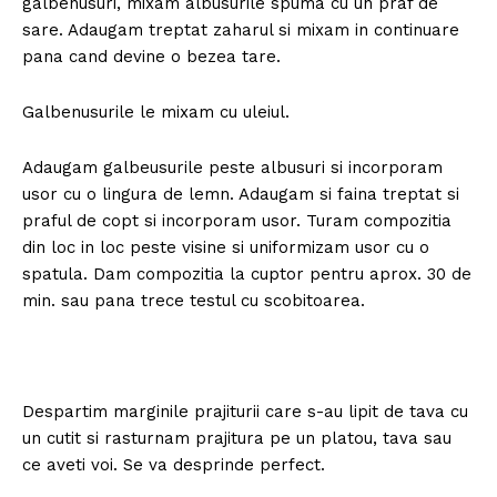
galbenusuri, mixam albusurile spuma cu un praf de
sare. Adaugam treptat zaharul si mixam in continuare
pana cand devine o bezea tare.
Galbenusurile le mixam cu uleiul.
Adaugam galbeusurile peste albusuri si incorporam
usor cu o lingura de lemn. Adaugam si faina treptat si
praful de copt si incorporam usor. Turam compozitia
din loc in loc peste visine si uniformizam usor cu o
spatula. Dam compozitia la cuptor pentru aprox. 30 de
min. sau pana trece testul cu scobitoarea.
Despartim marginile prajiturii care s-au lipit de tava cu
un cutit si rasturnam prajitura pe un platou, tava sau
ce aveti voi. Se va desprinde perfect.