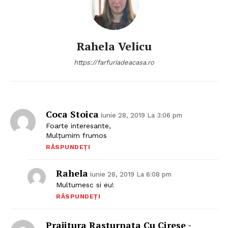
Rahela Velicu
https://farfuriadeacasa.ro
Politica de Confidențialitate
Contact
Despre mine
Coca Stoica
iunie 28, 2019 La 3:06 pm
Foarte interesante,
Mulțumim frumos
RĂSPUNDEȚI
Rahela
iunie 28, 2019 La 6:08 pm
Multumesc si eu!
RĂSPUNDEȚI
Prajitura Rasturnata Cu Cirese -