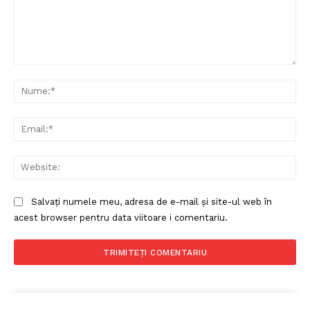
Comentariu:
Nu
Ema
Web
Salvați numele meu, adresa de e-mail și site-ul web în
acest browser pentru data viitoare i comentariu.