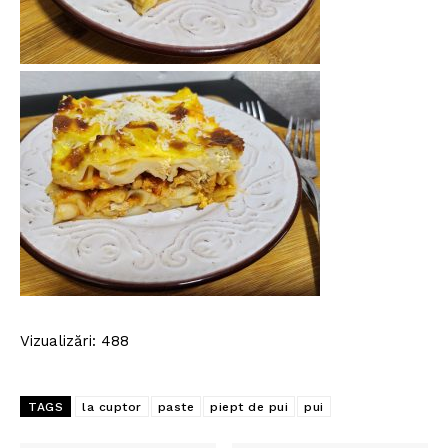
Politica de Confidențialitate
Contact
Despre mine
Vizualizări: 488
TAGS
la cuptor
paste
piept de pui
pui