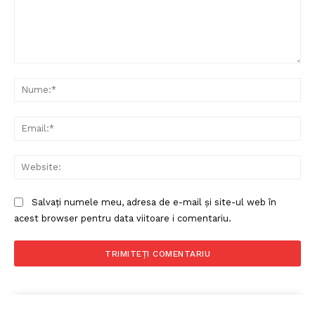
Comentariu:
Nu
Ema
Web
Salvați numele meu, adresa de e-mail și site-ul web în
acest browser pentru data viitoare i comentariu.