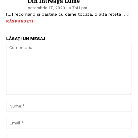
Din Intreaga Lume
octombrie 17, 2023 La 7:41 pm
[…] recomand si pastele cu carne tocata, o alta reteta […]
RĂSPUNDEȚI
LĂSAȚI UN MESAJ
Politica de Confidențialitate
Contact
Despre mine
Comentariu:
Nu
Ema
Web