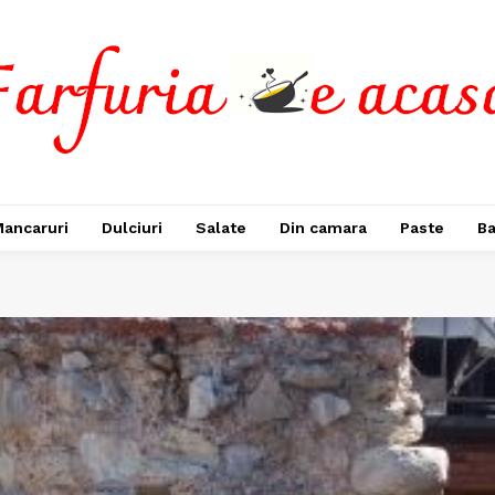
ancaruri
Dulciuri
Salate
Din camara
Paste
Ba