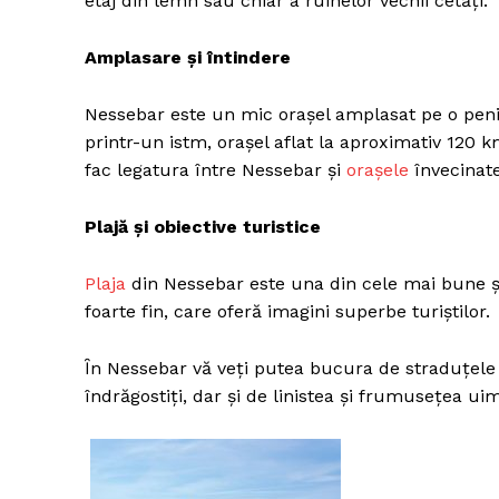
etaj din lemn sau chiar a ruinelor vechii cetăţi.
Amplasare şi întindere
Nessebar este un mic oraşel amplasat pe o peni
printr-un istm, oraşel aflat la aproximativ 120
fac legatura între Nessebar şi
oraşele
învecinate
Plajă şi obiective turistice
Plaja
din Nessebar este una din cele mai bune şi
foarte fin, care oferă imagini superbe turiştilor.
Ȋn Nessebar vă veţi putea bucura de straduţele 
îndrăgostiţi, dar şi de linistea şi frumuseţea uim