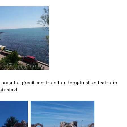
l oraşului, grecii construind un templu şi un teatru în
i astazi.
Politica de Confidențialitate
Contact
Despre mine