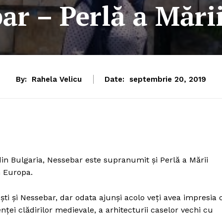
ar – Perlă a Mări
By:
Rahela Velicu
Date:
septembrie 20, 2019
 din Bulgaria, Nessebar este supranumit şi Perlă a Mării
n Europa.
ti şi Nessebar, dar odata ajunşi acolo veţi avea impresia 
enţei clădirilor medievale, a arhitecturii caselor vechi cu