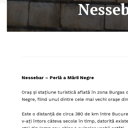
Nesseb
Nessebar – Perlă a Mării Negre
Oraş şi staţiune turistică aflată în zona Burgas
Negre, fiind unul dintre cele mai vechi oraşe di
Este o distanţă de circa 380 de km între Bucureş
v-aţi întors câteva secole în timp, datorită exist