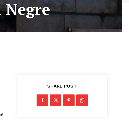
i Negre
SHARE POST:
că