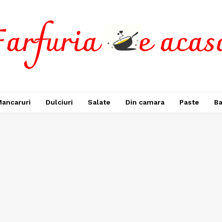
ancaruri
Dulciuri
Salate
Din camara
Paste
Ba