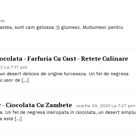
 pm
e astea, sunt cam geloasa :)) glumesc. Multumesc pentru
colata - Farfuria Cu Gust - Retete Culinare
22 La 7:17 pm
un desert delicios de origine turceasca. Un fel de negresa
si usor de […]
 - Ciocolata Cu Zambete
martie 30, 2022 La 7:27 pm
ca. Un fel de negresa insiropata in ciocolata, un desert simplu
a este […]