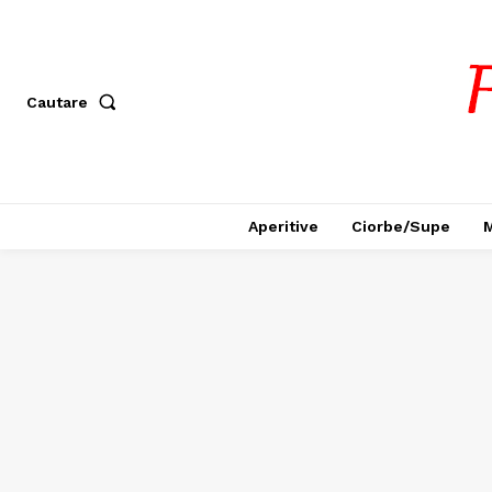
Cautare
Aperitive
Ciorbe/Supe
M