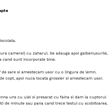
lapte
ocolata.
ura camerei) cu zaharul. Se adauga apoi galbenusurile,
a cand sunt incorporate bine.
 de sare si amestecam usor cu o lingura de lemn.
de copt, apoi nuca tocata grossier si amestecam usor.
Politica de Confidențialitate
nna uns cu ulei si presarat cu faina si dam la cuptorul
Contact
30 de minute sau pana cand trece testul cu scobitoarea.
Despre mine