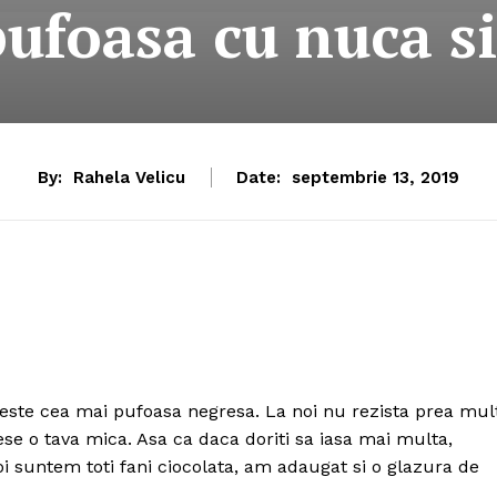
ufoasa cu nuca si
By:
Rahela Velicu
Date:
septembrie 13, 2019
 este cea mai pufoasa negresa. La noi nu rezista prea mul
ese o tava mica. Asa ca daca doriti sa iasa mai multa,
noi suntem toti fani ciocolata, am adaugat si o glazura de