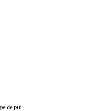
Politica de Confidențialitate
Contact
pe de pui
Despre mine