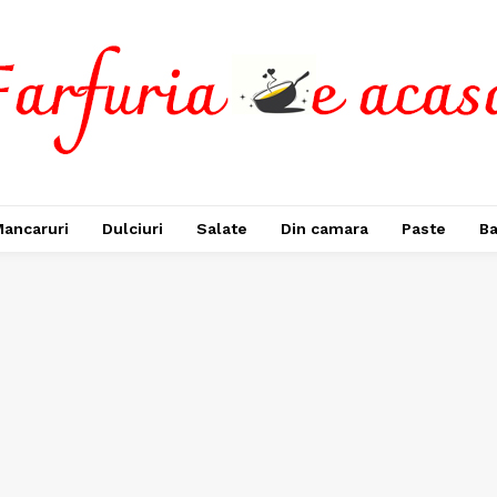
ancaruri
Dulciuri
Salate
Din camara
Paste
Ba