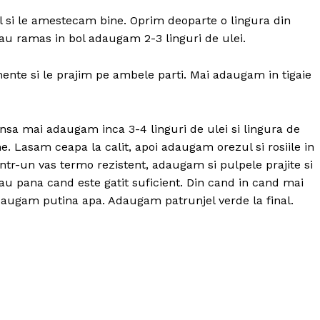
l si le amestecam bine. Oprim deoparte o lingura din
au ramas in bol adaugam 2-3 linguri de ulei.
nte si le prajim pe ambele parti. Mai adaugam in tigaie
insa mai adaugam inca 3-4 linguri de ulei si lingura de
 Lasam ceapa la calit, apoi adaugam orezul si rosiile in
ntr-un vas termo rezistent, adaugam si pulpele prajite si
u pana cand este gatit suficient. Din cand in cand mai
daugam putina apa. Adaugam patrunjel verde la final.