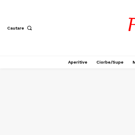
Cautare
Aperitive
Ciorbe/Supe
M