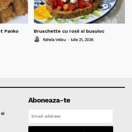
et Panko
Bruschette cu rosii si busuioc
Rahela Velicu
-
Iulie 21, 2026
Aboneaza-te
si