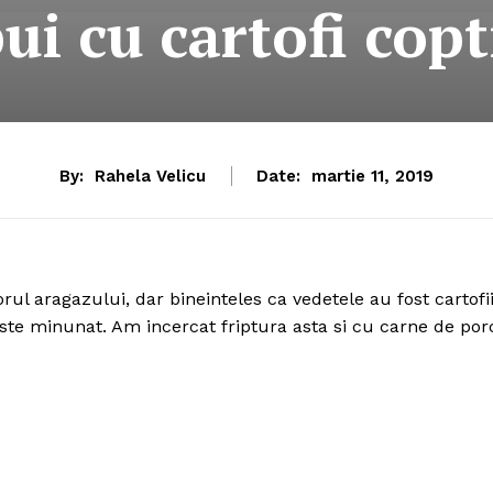
ui cu cartofi cop
By:
Rahela Velicu
Date:
martie 11, 2019
rul aragazului, dar bineinteles ca vedetele au fost cartofii
este minunat. Am incercat friptura asta si cu carne de por