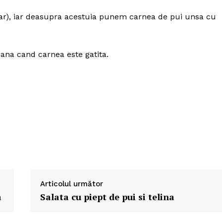
tar), iar deasupra acestuia punem carnea de pui unsa cu
Politica de Confidențialitate
Contact
pana cand carnea este gatita.
Despre mine
Articolul următor
a
Salata cu piept de pui si telina