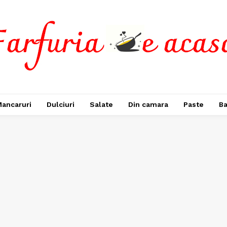
ancaruri
Dulciuri
Salate
Din camara
Paste
Ba