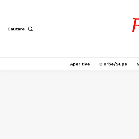
Cautare
Aperitive
Ciorbe/Supe
M