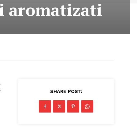
ti aromatizati
.
c
SHARE POST: