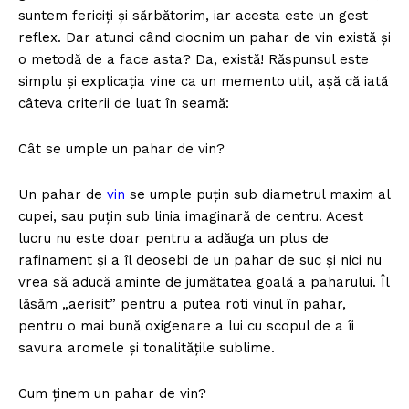
suntem fericiți și sărbătorim, iar acesta este un gest
reflex. Dar atunci când ciocnim un pahar de vin există și
o metodă de a face asta? Da, există! Răspunsul este
simplu și explicația vine ca un memento util, așă că iată
câteva criterii de luat în seamă:
Cât se umple un pahar de vin?
Un pahar de
vin
se umple puțin sub diametrul maxim al
cupei, sau puțin sub linia imaginară de centru. Acest
lucru nu este doar pentru a adăuga un plus de
rafinament și a îl deosebi de un pahar de suc și nici nu
vrea să aducă aminte de jumătatea goală a paharului. Îl
lăsăm „aerisit” pentru a putea roti vinul în pahar,
pentru o mai bună oxigenare a lui cu scopul de a îi
savura aromele și tonalitățile sublime.
Cum ținem un pahar de vin?