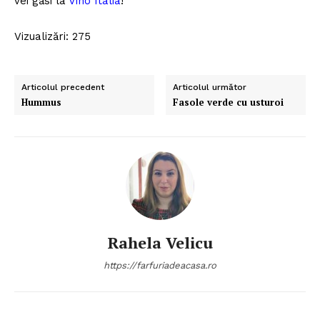
vei găsi la
Vino Italia
!
Vizualizări: 275
Articolul precedent
Articolul următor
Hummus
Fasole verde cu usturoi
Politica de Confidențialitate
Contact
Despre mine
Rahela Velicu
https://farfuriadeacasa.ro