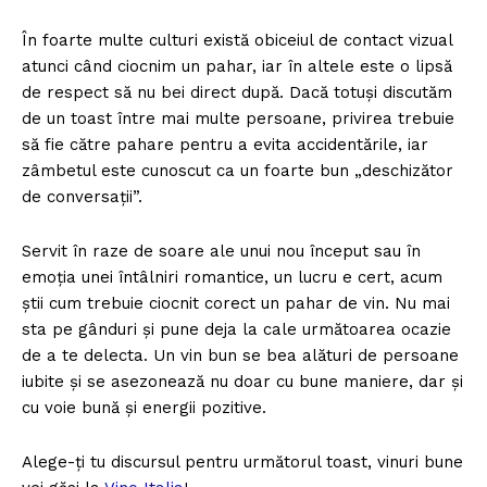
În foarte multe culturi există obiceiul de contact vizual
atunci când ciocnim un pahar, iar în altele este o lipsă
de respect să nu bei direct după. Dacă totuși discutăm
de un toast între mai multe persoane, privirea trebuie
să fie către pahare pentru a evita accidentările, iar
zâmbetul este cunoscut ca un foarte bun „deschizător
de conversații”.
Servit în raze de soare ale unui nou început sau în
emoția unei întâlniri romantice, un lucru e cert, acum
știi cum trebuie ciocnit corect un pahar de vin. Nu mai
sta pe gânduri și pune deja la cale următoarea ocazie
de a te delecta. Un vin bun se bea alături de persoane
iubite și se asezonează nu doar cu bune maniere, dar și
cu voie bună și energii pozitive.
Alege-ți tu discursul pentru următorul toast, vinuri bune