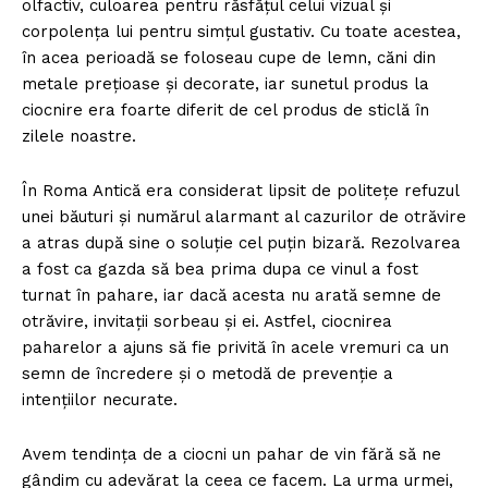
olfactiv, culoarea pentru răsfățul celui vizual și
corpolența lui pentru simțul gustativ. Cu toate acestea,
în acea perioadă se foloseau cupe de lemn, căni din
metale prețioase și decorate, iar sunetul produs la
ciocnire era foarte diferit de cel produs de sticlă în
zilele noastre.
În Roma Antică era considerat lipsit de politețe refuzul
unei băuturi și numărul alarmant al cazurilor de otrăvire
a atras după sine o soluție cel puțin bizară. Rezolvarea
a fost ca gazda să bea prima dupa ce vinul a fost
turnat în pahare, iar dacă acesta nu arată semne de
otrăvire, invitații sorbeau și ei. Astfel, ciocnirea
paharelor a ajuns să fie privită în acele vremuri ca un
semn de încredere și o metodă de prevenție a
intențiilor necurate.
Avem tendința de a ciocni un pahar de vin fără să ne
gândim cu adevărat la ceea ce facem. La urma urmei,