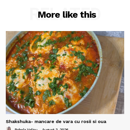
RELATED
More like this
Shakshuka- mancare de vara cu rosii si oua
Rahela Velicu
-
August 3, 2026