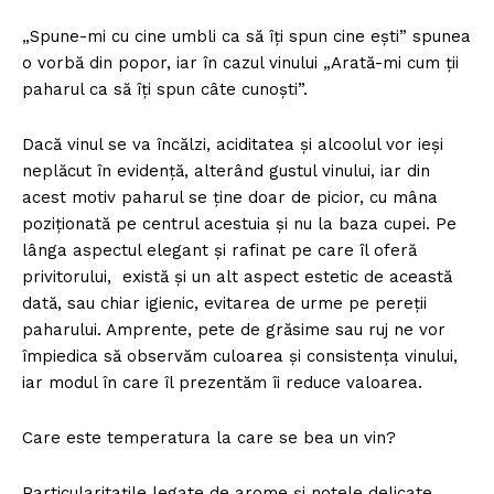
„Spune-mi cu cine umbli ca să îți spun cine ești” spunea
o vorbă din popor, iar în cazul vinului „Arată-mi cum ții
paharul ca să îți spun câte cunoști”.
Dacă vinul se va încălzi, aciditatea şi alcoolul vor ieşi
neplăcut în evidenţă, alterând gustul vinului, iar din
acest motiv paharul se ține doar de picior, cu mâna
poziționată pe centrul acestuia și nu la baza cupei. Pe
lânga aspectul elegant și rafinat pe care îl oferă
privitorului, există și un alt aspect estetic de această
dată, sau chiar igienic, evitarea de urme pe pereții
paharului. Amprente, pete de grăsime sau ruj ne vor
împiedica să observăm culoarea și consistența vinului,
iar modul în care îl prezentăm îi reduce valoarea.
Care este temperatura la care se bea un vin?
Particularitațile legate de arome și notele delicate