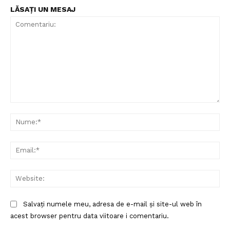
LĂSAȚI UN MESAJ
Comentariu:
Nu
Ema
Web
Salvați numele meu, adresa de e-mail și site-ul web în
acest browser pentru data viitoare i comentariu.