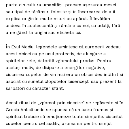
parte din cultura umanității, precum așezarea mesei
sau tipul de tăcâmuri folosite și în încercarea de a îi
explica originile multe mituri au apărut. Îl învățăm
undeva în adolescență și rămâne cu noi, ca adulți, fără
a ne gândi la origini sau eticheta lui.
În Evul Mediu, legendele amintesc că europenii vedeau
acest obicei ca pe unul protectiv, de alungare a
spiritelor rele, datorită zgomotului produs. Pentru
același motiv, de disipare a energiilor negative,
ciocnirea cupelor de vin mai era un obicei des întâlnit și
asociat cu sunetul clopotelor bisericești sau prezent la
sărbători cu caracter sfânt.
Acest ritual de „zgomot prin ciocnire” se regăsește și în
Grecia Antică unde se spunea că un lucru frumos și
spiritual trebuie să emoționeze toate simțurile: ciocnitul
cupelor pentru cel auditiv, aroma sa pentru simțul