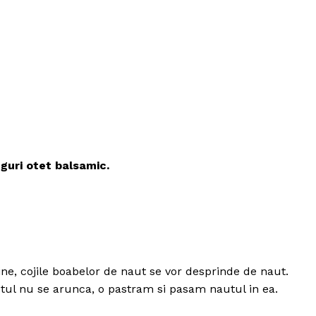
inguri otet balsamic.
Politica de Confidențialitate
Contact
ne, cojile boabelor de naut se vor desprinde de naut.
Despre mine
utul nu se arunca, o pastram si pasam nautul in ea.