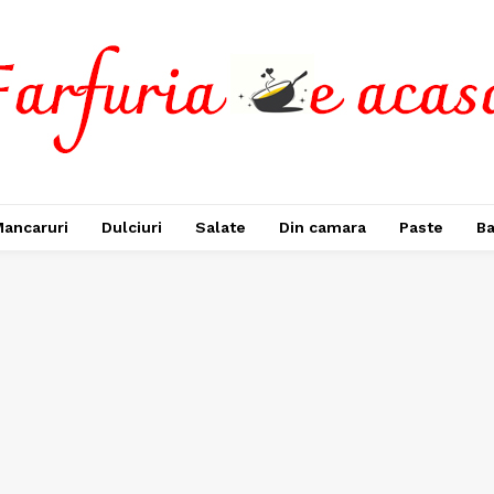
ancaruri
Dulciuri
Salate
Din camara
Paste
Ba