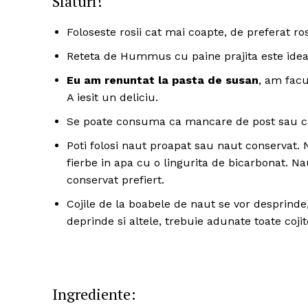
Sfaturi!
Foloseste rosii cat mai coapte, de preferat ros
Reteta de Hummus cu paine prajita este ideal
Eu am renuntat la pasta de susan
, am fac
A iesit un deliciu.
Se poate consuma ca mancare de post sau ca
Poti folosi naut proapat sau naut conservat. N
fierbe in apa cu o lingurita de bicarbonat. N
conservat prefiert.
Cojile de la boabele de naut se vor desprind
deprinde si altele, trebuie adunate toate cojit
Ingrediente: