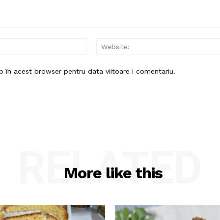
Email:*
b în acest browser pentru data viitoare i comentariu.
RELATED
More like this