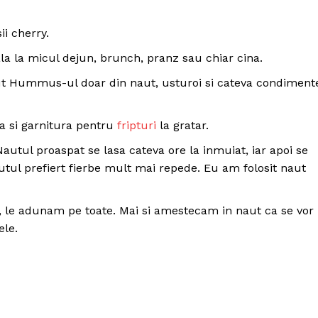
ii cherry.
a la micul dejun, brunch, pranz sau chiar cina.
ut Hummus-ul doar din naut, usturoi si cateva condiment
 si garnitura pentru
fripturi
la gratar.
autul proaspat se lasa cateva ore la inmuiat, iar apoi se
autul prefiert fierbe mult mai repede. Eu am folosit naut
e, le adunam pe toate. Mai si amestecam in naut ca se vor
ele.