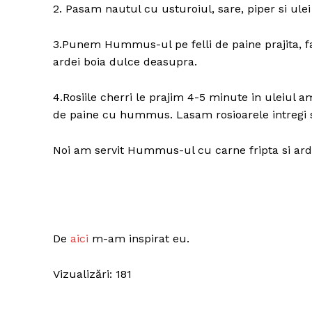
2. Pasam nautul cu usturoiul, sare, piper si ule
3.Punem Hummus-ul pe felli de paine prajita, fa
ardei boia dulce deasupra.
4.Rosiile cherri le prajim 4-5 minute in uleiul 
de paine cu hummus. Lasam rosioarele intregi s
Noi am servit Hummus-ul cu carne fripta si ardei
De
aici
m-am inspirat eu.
Vizualizări: 181