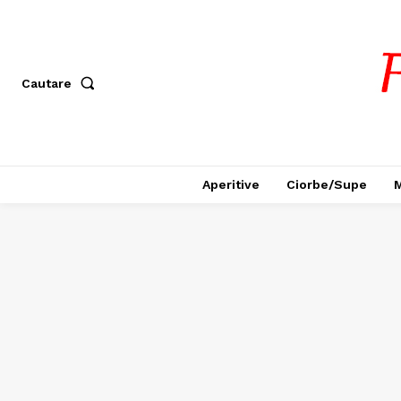
Cautare
Aperitive
Ciorbe/Supe
M