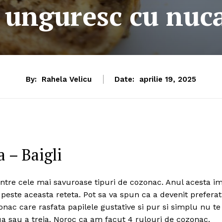
unguresc cu nuca
By:
Rahela Velicu
Date:
aprilie 19, 2025
 – Baigli
ntre cele mai savuroase tipuri de cozonac. Anul acesta im
peste aceasta reteta. Pot sa va spun ca a devenit prefera
nac care rasfata papilele gustative si pur si simplu nu te
doua sau a treia. Noroc ca am facut 4 rulouri de cozonac.