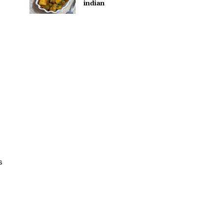
indian
s