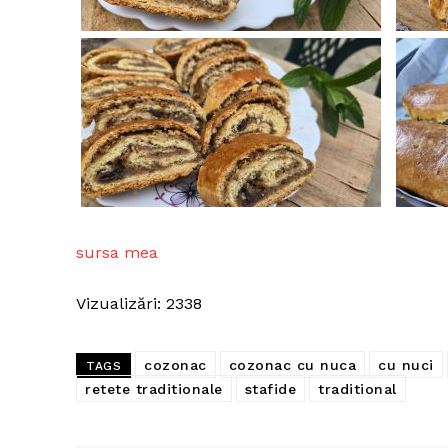
sursa mea
Vizualizări: 2338
cozonac
cozonac cu nuca
cu nuci
TAGS
retete traditionale
stafide
traditional