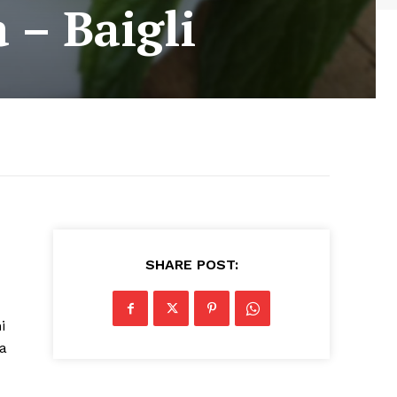
 – Baigli
SHARE POST:
i
ta