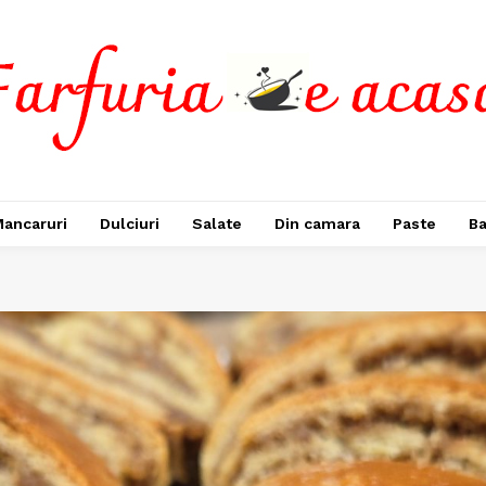
ancaruri
Dulciuri
Salate
Din camara
Paste
Ba