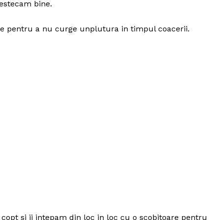
mestecam bine.
e pentru a nu curge unplutura in timpul coacerii.
copt si ii intepam din loc in loc cu o scobitoare pentru