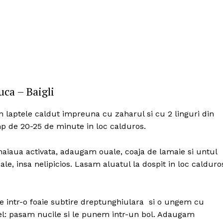
ca – Baigli
n laptele caldut impreuna cu zaharul si cu 2 linguri din
mp de 20-25 de minute in loc calduros.
aiaua activata, adaugam ouale, coaja de lamaie si untul
e, insa nelipicios. Lasam aluatul la dospit in loc calduro
Politica de Confidențialitate
Contact
te intr-o foaie subtire dreptunghiulara si o ungem cu
l: pasam nucile si le punem intr-un bol. Adaugam
Despre mine