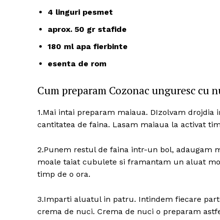
4 linguri pesmet
aprox. 50 gr stafide
180 ml apa fierbinte
esenta de rom
Cum preparam Cozonac unguresc cu nu
1.Mai intai preparam maiaua. DIzolvam drojdia i
cantitatea de faina. Lasam maiaua la activat ti
2.Punem restul de faina intr-un bol, adaugam m
moale taiat cubulete si framantam un aluat moal
timp de o ora.
3.Imparti aluatul in patru. Intindem fiecare par
crema de nuci. Crema de nuci o preparam astfe