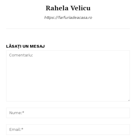
Rahela Velicu
https://farfuriadeacasa.ro
LĂSAȚI UN MESAJ
Politica de Confidențialitate
Contact
Despre mine
Comentariu:
Nu
Ema