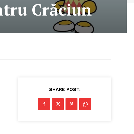
ntru Crăciun
SHARE POST:
o