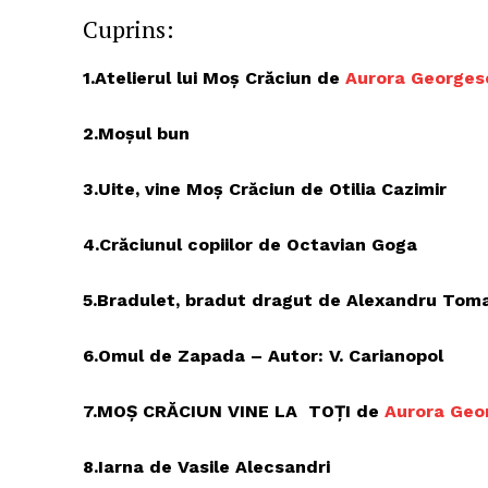
Cuprins:
1.Atelierul lui Moş Crăciun de
Aurora George
2.Moșul bun
3.Uite, vine Mo
ş
Cr
ă
ciun de Otilia Cazimir
4.Cr
ă
ciunul copiilor de Octavian Goga
5.Bradulet, bradut dragut de Alexandru Tom
6.Omul de Zapada – Autor: V. Carianopol
7.MO
Ş
CR
Ă
CIUN VINE LA TO
Ţ
I de
Aurora Geo
8.Iarna de Vasile Alecsandri