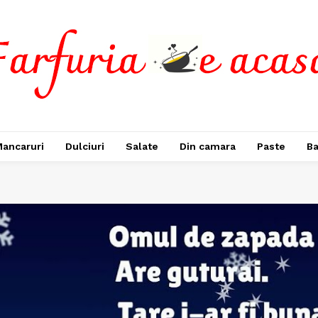
ancaruri
Dulciuri
Salate
Din camara
Paste
Ba