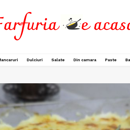
ancaruri
Dulciuri
Salate
Din camara
Paste
Ba