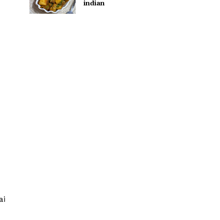
indian
ai