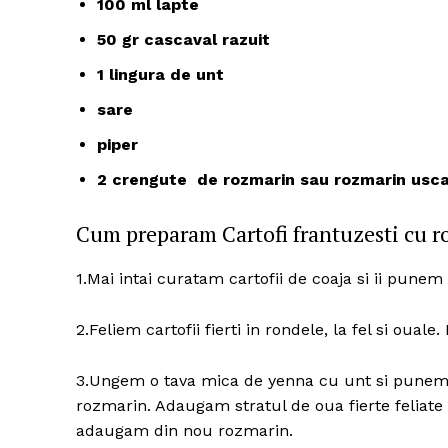
100 ml lapte
50 gr cascaval razuit
1 lingura de unt
sare
piper
2 crengute de rozmarin sau rozmarin usc
Cum preparam Cartofi frantuzesti cu 
1.Mai intai curatam cartofii de coaja si ii punem
2.Feliem cartofii fierti in rondele, la fel si ouale.
3.Ungem o tava mica de yenna cu unt si punem u
rozmarin. Adaugam stratul de oua fierte feliate 
adaugam din nou rozmarin.