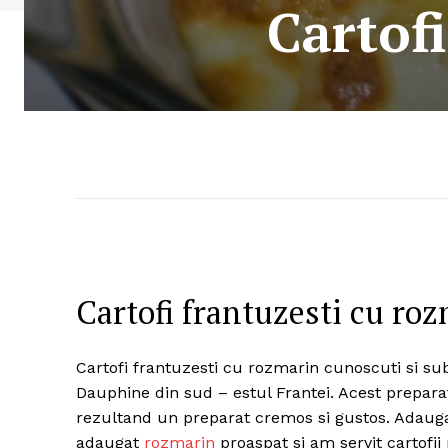
Cartof
Cartofi frantuzesti cu ro
Cartofi frantuzesti cu rozmarin cunoscuti si s
Dauphine din sud – estul Frantei. Acest preparat 
rezultand un preparat cremos si gustos. Adau
adaugat
rozmarin
proaspat si am servit cartofii n