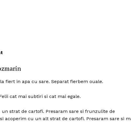
at
rozmarin
 la fiert in apa cu sare. Separat fierbem ouale.
 Felii cat mai subtiri si cat mai egale.
Politica de Confidențialitate
n strat de cartofi. Presaram sare si frunzulite de
Contact
si acoperim cu un alt strat de cartofi. Presaram sare si m
Despre mine