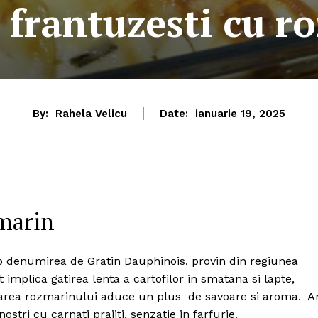
i frantuzesti cu r
By:
Rahela Velicu
Date:
ianuarie 19, 2025
zmarin
ub denumirea de Gratin Dauphinois. provin din regiunea
implica gatirea lenta a cartofilor in smatana si lapte,
garea rozmarinului aduce un plus de savoare si aroma. 
ostri cu carnati prajiti, senzatie in farfurie.