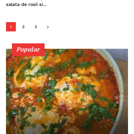
salata de rosii si...
1
2
3
Popular