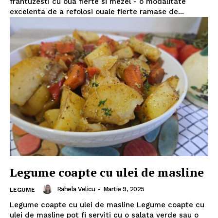
frantuzesti cu oua fierte si mezel - o modalitate
excelenta de a refolosi ouale fierte ramase de...
Politica de Confidențialitate
Contact
Legume coapte cu ulei de masline
Despre mine
Rahela Velicu
-
Martie 9, 2025
LEGUME
Legume coapte cu ulei de masline Legume coapte cu
ulei de masline pot fi serviti cu o salata verde sau o