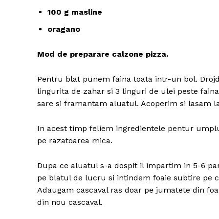
100 g masline
oragano
Mod de preparare calzone pizza.
Pentru blat punem faina toata intr-un bol. Dro
lingurita de zahar si 3 linguri de ulei peste f
sare si framantam aluatul. Acoperim si lasam la 
In acest timp feliem ingredientele pentur umplut
pe razatoarea mica.
Dupa ce aluatul s-a dospit il impartim in 5-6 pa
pe blatul de lucru si intindem foaie subtire p
Adaugam cascaval ras doar pe jumatete din foaie
din nou cascaval.