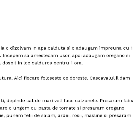
jdia o dizolvam in apa calduta si o adaugam impreuna cu 1
aina. Incepem sa amestecam usor, apoi adaugam oregano si
dospit in loc calduros pentru 1 ora.
ura. Aici fiecare foloseste ce doreste. Cascavalul il dam
rti, depinde cat de mari veti face calzonele. Presaram fain
e care o ungem cu pasta de tomate si presaram oregano.
Politica de Confidențialitate
, punem felii de salam, ardei, rosii, masline si presaram
Contact
Despre mine