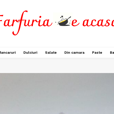
ancaruri
Dulciuri
Salate
Din camara
Paste
Ba