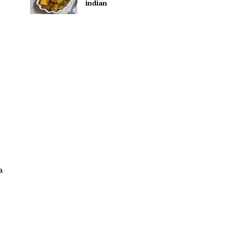
indian
a