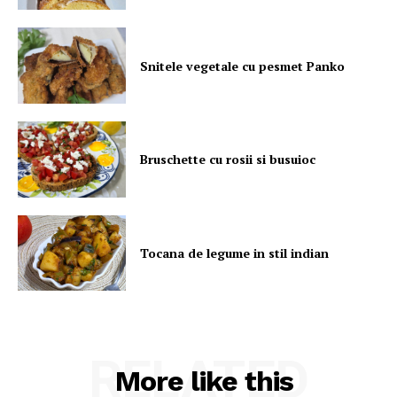
Snitele vegetale cu pesmet Panko
Bruschette cu rosii si busuioc
Tocana de legume in stil indian
RELATED
More like this