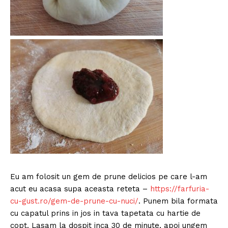
Eu am folosit un gem de prune delicios pe care l-am
acut eu acasa supa aceasta reteta –
https://farfuria-
cu-gust.ro/gem-de-prune-cu-nuci/
. Punem bila formata
cu capatul prins in jos in tava tapetata cu hartie de
copt. Lasam la dospit inca 30 de minute, apoi ungem