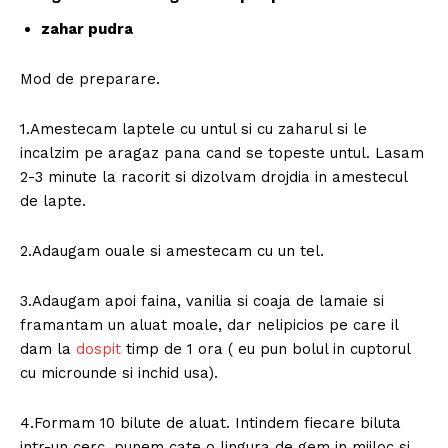
zahar pudra
Mod de preparare.
1.Amestecam laptele cu untul si cu zaharul si le
incalzim pe aragaz pana cand se topeste untul. Lasam
2-3 minute la racorit si dizolvam drojdia in amestecul
de lapte.
2.Adaugam ouale si amestecam cu un tel.
3.Adaugam apoi faina, vanilia si coaja de lamaie si
framantam un aluat moale, dar nelipicios pe care il
dam la
dospit
timp de 1 ora ( eu pun bolul in cuptorul
cu microunde si inchid usa).
4.Formam 10 bilute de aluat. Intindem fiecare biluta
intr-un cerc, punem cate o lingura de gem in mijloc si