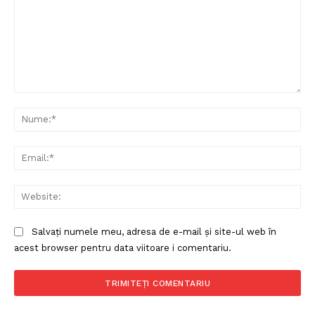
Comentariu:
Nu
Ema
Web
Salvați numele meu, adresa de e-mail și site-ul web în
acest browser pentru data viitoare i comentariu.