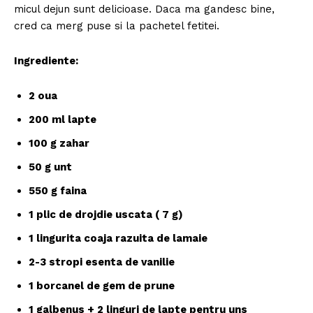
micul dejun sunt delicioase. Daca ma gandesc bine,
cred ca merg puse si la pachetel fetitei.
Ingrediente:
2 oua
200 ml lapte
100 g zahar
50 g unt
550 g faina
1 plic de drojdie uscata ( 7 g)
1 lingurita coaja razuita de lamaie
2-3 stropi esenta de vanilie
1 borcanel de gem de prune
1 galbenus + 2 linguri de lapte pentru uns