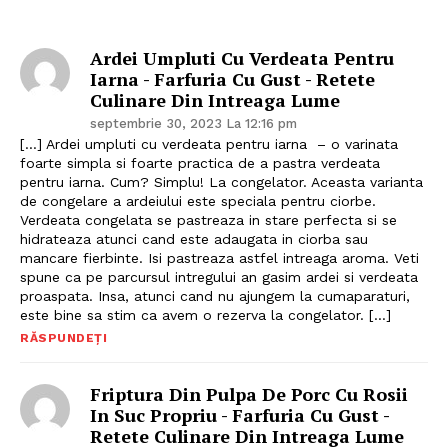
Ardei Umpluti Cu Verdeata Pentru
Iarna - Farfuria Cu Gust - Retete
Culinare Din Intreaga Lume
septembrie 30, 2023 La 12:16 pm
Politica de Confidențialitate
[…] Ardei umpluti cu verdeata pentru iarna – o varinata
Contact
foarte simpla si foarte practica de a pastra verdeata
pentru iarna. Cum? Simplu! La congelator. Aceasta varianta
Despre mine
de congelare a ardeiului este speciala pentru ciorbe.
Verdeata congelata se pastreaza in stare perfecta si se
hidrateaza atunci cand este adaugata in ciorba sau
mancare fierbinte. Isi pastreaza astfel intreaga aroma. Veti
spune ca pe parcursul intregului an gasim ardei si verdeata
proaspata. Insa, atunci cand nu ajungem la cumaparaturi,
este bine sa stim ca avem o rezerva la congelator. […]
RĂSPUNDEȚI
Friptura Din Pulpa De Porc Cu Rosii
In Suc Propriu - Farfuria Cu Gust -
Retete Culinare Din Intreaga Lume