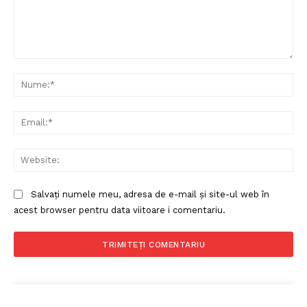
Comentariu:
Nu
Ema
Web
Salvați numele meu, adresa de e-mail și site-ul web în
acest browser pentru data viitoare i comentariu.