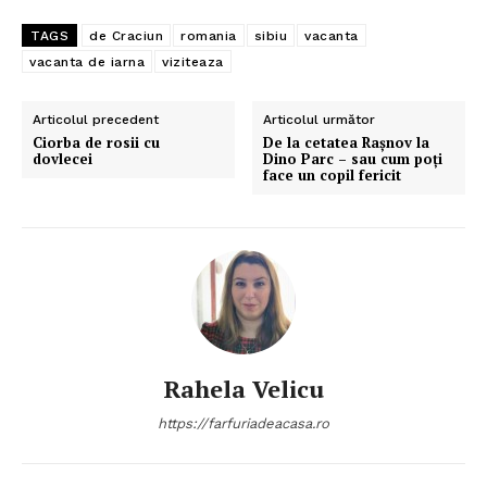
TAGS
de Craciun
romania
sibiu
vacanta
vacanta de iarna
viziteaza
Articolul precedent
Articolul următor
Ciorba de rosii cu
De la cetatea Raşnov la
dovlecei
Dino Parc – sau cum poţi
face un copil fericit
Rahela Velicu
https://farfuriadeacasa.ro