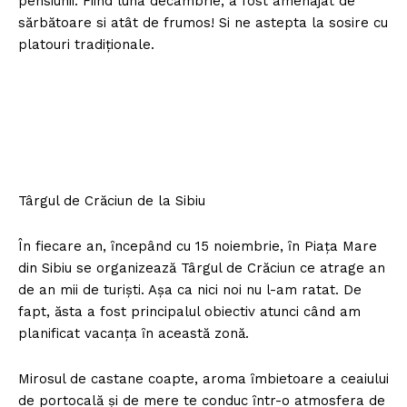
pensiunii. Fiind luna decambrie, a fost amenajat de
sărbătoare si atât de frumos! Si ne astepta la sosire cu
platouri tradiţionale.
Târgul de Crăciun de la Sibiu
În fiecare an, ȋncepând cu 15 noiembrie, ȋn Piaţa Mare
din Sibiu se organizează Târgul de Crăciun ce atrage an
de an mii de turişti. Aşa ca nici noi nu l-am ratat. De
fapt, ăsta a fost principalul obiectiv atunci când am
planificat vacanţa ȋn această zonă.
Mirosul de castane coapte, aroma ȋmbietoare a ceaiului
de portocală şi de mere te conduc ȋntr-o atmosfera de