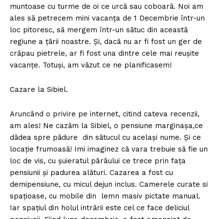
muntoase cu turme de oi ce urcă sau coboară. Noi am
ales să petrecem mini vacanţa de 1 Decembrie ȋntr-un
loc pitoresc, să mergem ȋntr-un sătuc din această
regiune a ţării noastre. Şi, dacă nu ar fi fost un ger de
crăpau pietrele, ar fi fost una dintre cele mai reuşite
vacanţe. Totuşi, am văzut ce ne planificasem!
Cazare la Sibiel.
Aruncând o privire pe internet, citind cateva recenzii,
am ales! Ne cazăm la Sibiel, o pensiune marginaşa,ce
dădea spre pădure din sătucul cu acelaşi nume. Şi ce
locaţie frumoasă! Imi imaginez că vara trebuie să fie un
loc de vis, cu şuieratul pârâului ce trece prin faţa
pensiunii şi padurea alături. Cazarea a fost cu
demipensiune, cu micul dejun inclus. Camerele curate si
spaţioase, cu mobile din lemn masiv pictate manual.
Iar spaţiul din holul intrării este cel ce face deliciul