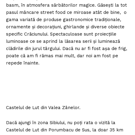
basm, ȋn atmosfera sărbătorilor magice. Găseşti la tot
pasul mâncare street food ce miroase atât de bine, o
gama variată de produse gastronomice tradiţionale,
ornamente şi decoraţiuni, ghirlande şi diverse obiecte
specific Crăciunului. Spectaculoase sunt proiecţiile
luminoase ce se aprind la lăsarea serii şi luminează
clădirile din jurul târgului. Dacă nu ar fi fost aşa de frig,
poate că am fi rămas mai mult, dar noi am fost pe
repede ȋnainte.
Castelul de Lut din Valea Zânelor.
Dacă ajungi ȋn zona Sibiului, nu poţi rata o vizită la
Castelul de Lut din Porumbacu de Sus, la doar 35 km