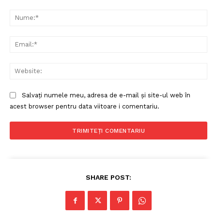
Comentariu:
Nu
Ema
Web
Salvați numele meu, adresa de e-mail și site-ul web în
acest browser pentru data viitoare i comentariu.
SHARE POST: