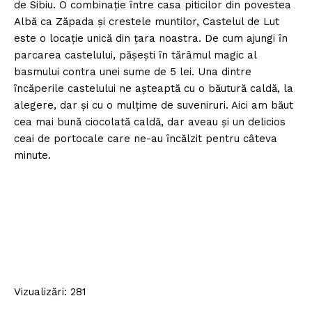
de Sibiu. O combinaţie ȋntre casa piticilor din povestea
Albă ca Zăpada şi crestele muntilor, Castelul de Lut
este o locaţie unică din ţara noastra. De cum ajungi ȋn
parcarea castelului, păşeşti ȋn tărâmul magic al
basmului contra unei sume de 5 lei. Una dintre
ȋncăperile castelului ne aşteaptă cu o băutură caldă, la
alegere, dar şi cu o mulţime de suveniruri. Aici am băut
cea mai bună ciocolată caldă, dar aveau şi un delicios
ceai de portocale care ne-au ȋncălzit pentru câteva
minute.
Vizualizări: 281