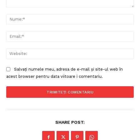
Comentariu:
Nu
Ema
Web
Salvați numele meu, adresa de e-mail și site-ul web în
acest browser pentru data viitoare i comentariu.
SHARE POST: