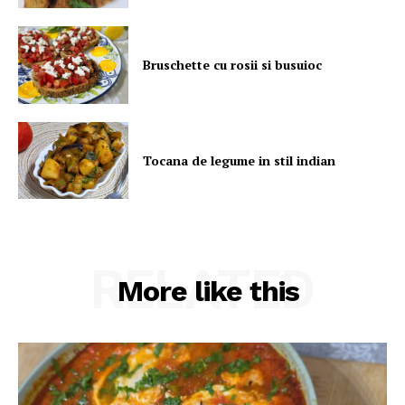
Bruschette cu rosii si busuioc
Tocana de legume in stil indian
RELATED
More like this