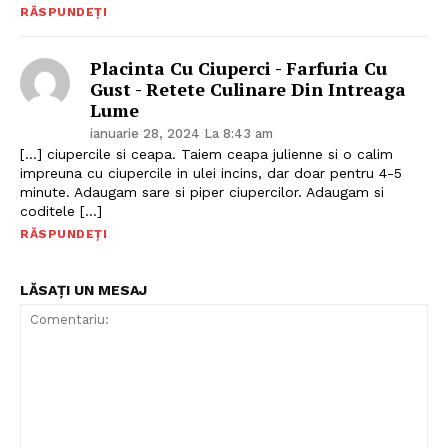
RĂSPUNDEȚI
Placinta Cu Ciuperci - Farfuria Cu
Gust - Retete Culinare Din Intreaga
Politica de Confidențialitate
Lume
Contact
ianuarie 28, 2024 La 8:43 am
[…] ciupercile si ceapa. Taiem ceapa julienne si o calim
Despre mine
impreuna cu ciupercile in ulei incins, dar doar pentru 4-5
minute. Adaugam sare si piper ciupercilor. Adaugam si
coditele […]
RĂSPUNDEȚI
LĂSAȚI UN MESAJ