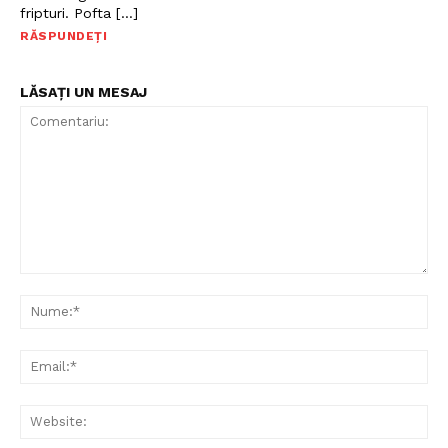
fripturi. Pofta […]
RĂSPUNDEȚI
LĂSAȚI UN MESAJ
Comentariu:
Nu
Ema
Web
Politica de Confidențialitate