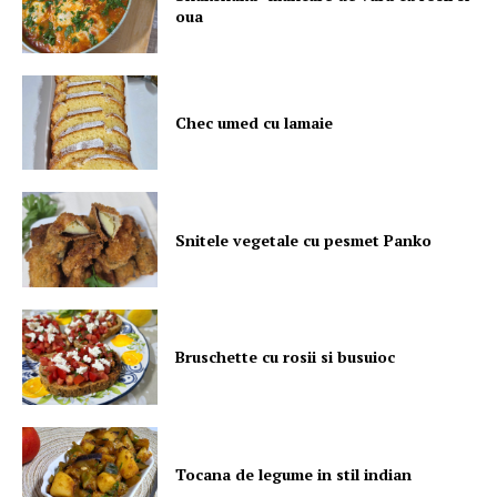
oua
Chec umed cu lamaie
Snitele vegetale cu pesmet Panko
Bruschette cu rosii si busuioc
Tocana de legume in stil indian