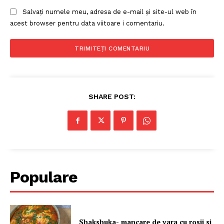
Salvați numele meu, adresa de e-mail și site-ul web în
Contact
acest browser pentru data viitoare i comentariu.
Despre mine
SHARE POST:
Populare
Shakshuka- mancare de vara cu rosii si