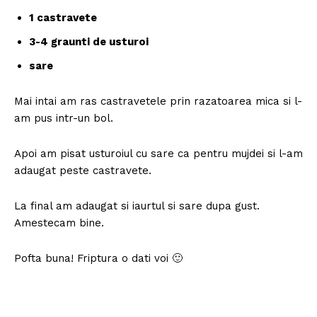
1 castravete
3-4 graunti de usturoi
sare
Mai intai am ras castravetele prin razatoarea mica si l-
am pus intr-un bol.
Apoi am pisat usturoiul cu sare ca pentru mujdei si l-am
adaugat peste castravete.
La final am adaugat si iaurtul si sare dupa gust.
Amestecam bine.
Pofta buna! Friptura o dati voi 🙂