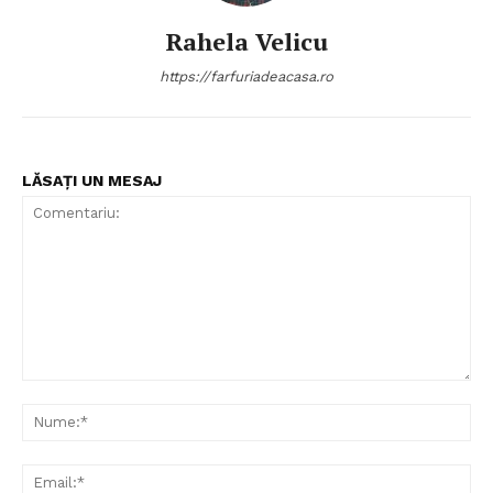
Rahela Velicu
https://farfuriadeacasa.ro
LĂSAȚI UN MESAJ
Politica de Confidențialitate
Contact
Despre mine
Comentariu:
Nu
Ema