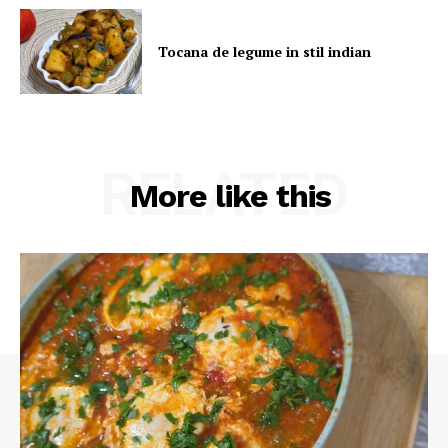
Tocana de legume in stil indian
RELATED
More like this