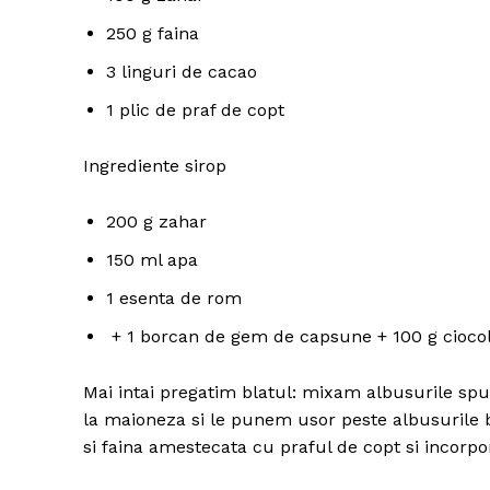
250 g faina
3 linguri de cacao
1 plic de praf de copt
Ingrediente sirop
200 g zahar
150 ml apa
1 esenta de rom
+ 1 borcan de gem de capsune + 100 g cioco
Mai intai pregatim blatul: mixam albusurile s
la maioneza si le punem usor peste albusurile
si faina amestecata cu praful de copt si incorp