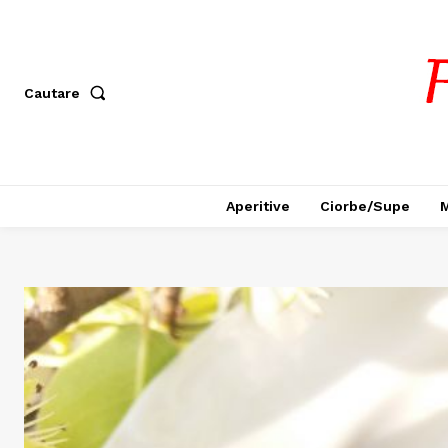
Cautare
Aperitive
Ciorbe/Supe
M