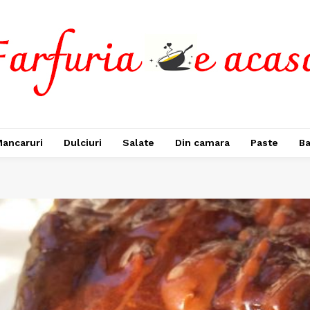
ancaruri
Dulciuri
Salate
Din camara
Paste
Ba