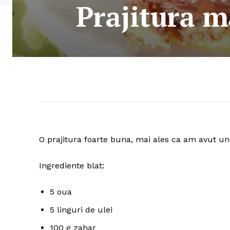
Prajitura m
O prajitura foarte buna, mai ales ca am avut u
Ingrediente blat:
5 oua
5 linguri de ulei
100 g zahar