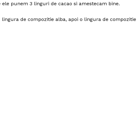
re ele punem 3 linguri de cacao si amestecam bine.
 lingura de compozitie alba, apoi o lingura de compozitie
Politica de Confidențialitate
Contact
Despre mine