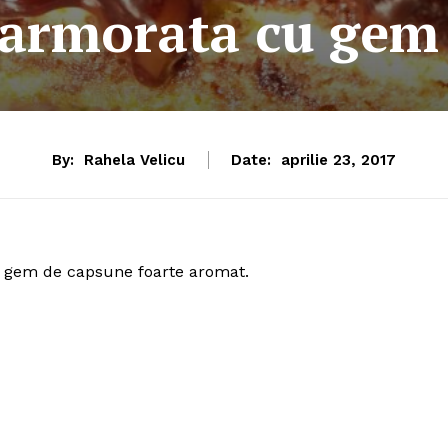
armorata cu gem 
By:
Rahela Velicu
Date:
aprilie 23, 2017
n gem de capsune foarte aromat.