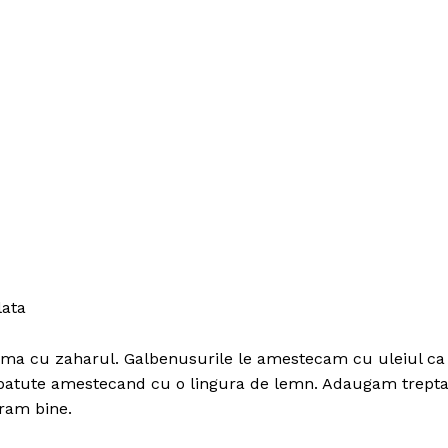
lata
puma cu zaharul. Galbenusurile le amestecam cu uleiul ca
 batute amestecand cu o lingura de lemn. Adaugam trepta
oram bine.