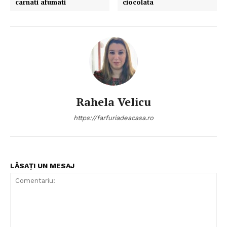
carnati afumati
ciocolata
Rahela Velicu
https://farfuriadeacasa.ro
LĂSAȚI UN MESAJ
Politica de Confidențialitate
Contact
Despre mine