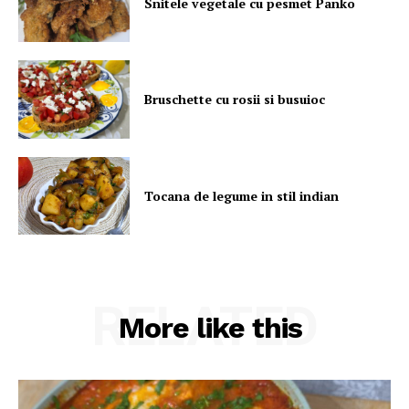
Snitele vegetale cu pesmet Panko
Bruschette cu rosii si busuioc
Tocana de legume in stil indian
RELATED
More like this