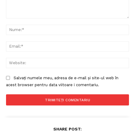
Comentariu:
Nu
Ema
Web
Salvați numele meu, adresa de e-mail și site-ul web în
acest browser pentru data viitoare i comentariu.
SHARE POST: