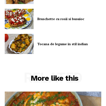
Bruschette cu rosii si busuioc
Tocana de legume in stil indian
RELATED
More like this