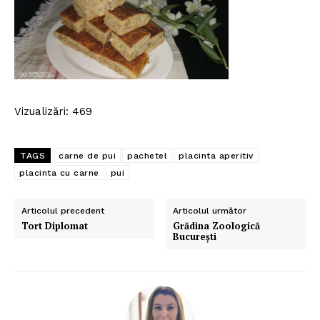
Vizualizări: 469
TAGS
carne de pui
pachetel
placinta aperitiv
placinta cu carne
pui
Articolul precedent
Articolul următor
Tort Diplomat
Grădina Zoologică
Politica de Confidențialitate
București
Contact
Despre mine