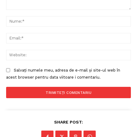
Comentariu:
Nu
Ema
Web
Salvați numele meu, adresa de e-mail și site-ul web în
acest browser pentru data viitoare i comentariu.
SHARE POST: