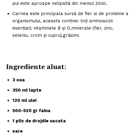
pui este aproape nelipsită din meniul zilnic.
Carnea este principala sursă de fier si de proteine a
organismului, aceasta contine: toţi aminoacizii
esenţiali; vitaminele B şi D,minerale (fier, zinc,
seleniu, crom şi cupru),grăsimi.
Ingrediente aluat:
3 oua
350 ml lapte
120 ml ulei
500-520 gr faina
1 plic de drojdie uscata
sare