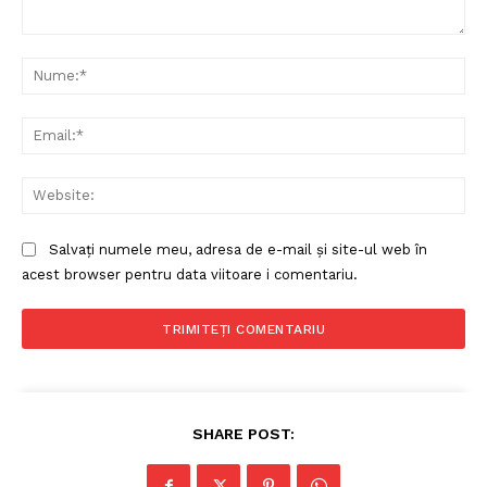
Comentariu:
Nu
Politica de Confidențialitate
Ema
Contact
Despre mine
Web
Salvați numele meu, adresa de e-mail și site-ul web în
acest browser pentru data viitoare i comentariu.
SHARE POST: