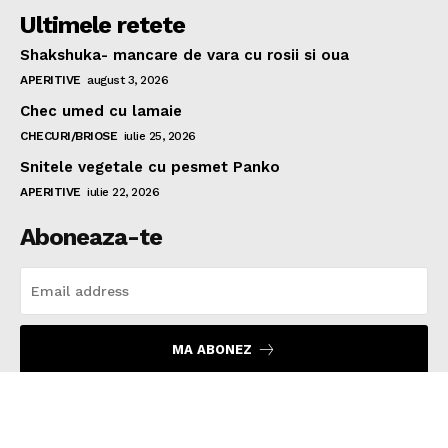
Ultimele retete
Shakshuka- mancare de vara cu rosii si oua
APERITIVE
august 3, 2026
Chec umed cu lamaie
CHECURI/BRIOSE
iulie 25, 2026
Snitele vegetale cu pesmet Panko
APERITIVE
iulie 22, 2026
Aboneaza-te
MA ABONEZ
Am citit si sunt de acord
Politica de Confidențialitate
.