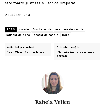
este foarte gustoasa si usor de preparat.
Vizualizări: 249
TAGS
fasole
fasole verde
mancare de fasole
muschi de porc
pastai de fasole
porc
Articolul precedent
Articolul următor
Tort Chocoflan cu frisca
Placinta turnata cu ton si
cartofi
Politica de Confidențialitate
Contact
Despre mine
Rahela Velicu