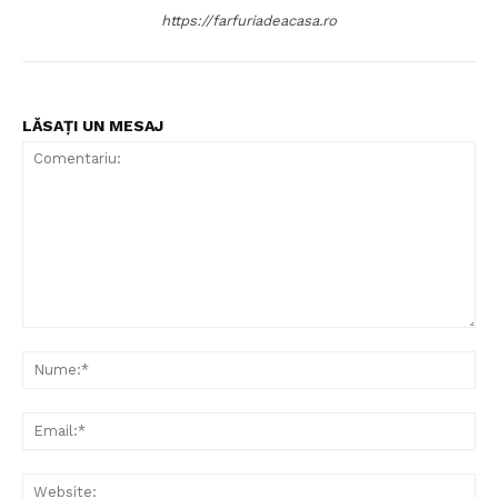
https://farfuriadeacasa.ro
LĂSAȚI UN MESAJ
Comentariu:
Nu
Ema
Web