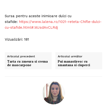
Sursa pentru aceste inimioare dulci cu
stafide:
https://www.lalena.ro/1021-reteta-Chifle-dulci-
cu-stafide.html#.WJsdAvCLRdj
Vizualizări: 181
Articolul precedent
Articolul următor
Politica de Confidențialitate
Tarta cu zmeura si crema
Pui manastiresc cu
de mascarpone
smantana si ciuperci
Contact
Despre mine