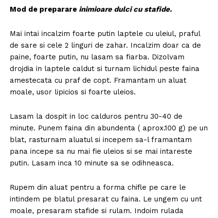
Mod de preparare
inimioare dulci cu stafide.
Mai intai incalzim foarte putin laptele cu uleiul, praful
de sare si cele 2 linguri de zahar. Incalzim doar ca de
paine, foarte putin, nu lasam sa fiarba. Dizolvam
drojdia in laptele caldut si turnam lichidul peste faina
amestecata cu praf de copt. Framantam un aluat
moale, usor lipicios si foarte uleios.
Lasam la dospit in loc calduros pentru 30-40 de
minute. Punem faina din abundenta ( aprox.100 g) pe un
blat, rasturnam aluatul si incepem sa-l framantam
pana incepe sa nu mai fie uleios si se mai intareste
putin. Lasam inca 10 minute sa se odihneasca.
Rupem din aluat pentru a forma chifle pe care le
intindem pe blatul presarat cu faina. Le ungem cu unt
moale, presaram stafide si rulam. Indoim rulada