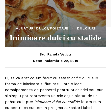
ALUATURI DULCI/FOIETAJE
DULCIURI
Inimioare dulci cu stafide
By:
Rahela Velicu
noiembrie 22, 2019
Date:
Ei, sa va arat ce am facut eu astazi: chifle dulci sub
forma de inimioara si fluturasi. Este o idee
nemaipomenita de pachetel pentru prichindel sau pur
si simplu pot reprezenta un mic dejun alaturi de un
pahar cu lapte:
inimioare dulci cu stafide
le-am numit
eu pentru ca suntem in preajma sarbatorii iubirii.