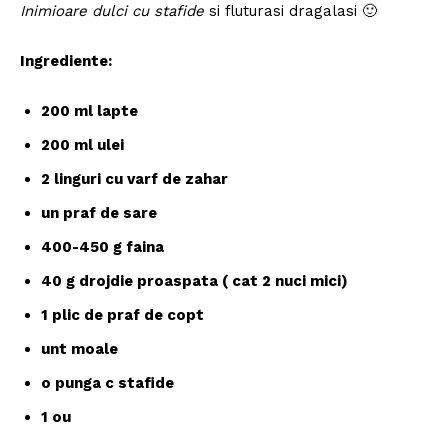
Inimioare dulci cu stafide
si fluturasi dragalasi 🙂
Ingrediente:
200 ml lapte
200 ml ulei
2 linguri cu varf de zahar
un praf de sare
400-450 g faina
40 g drojdie proaspata ( cat 2 nuci mici)
1 plic de praf de copt
unt moale
o punga c stafide
1 ou