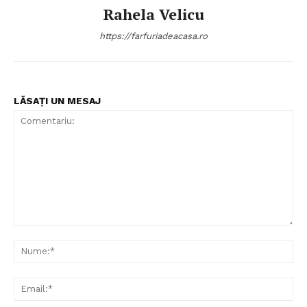
Rahela Velicu
https://farfuriadeacasa.ro
LĂSAȚI UN MESAJ
Comentariu:
Nu
Ema