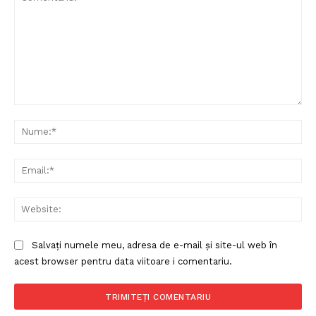
Comentariu:
Nu
Ema
Web
Salvați numele meu, adresa de e-mail și site-ul web în
acest browser pentru data viitoare i comentariu.