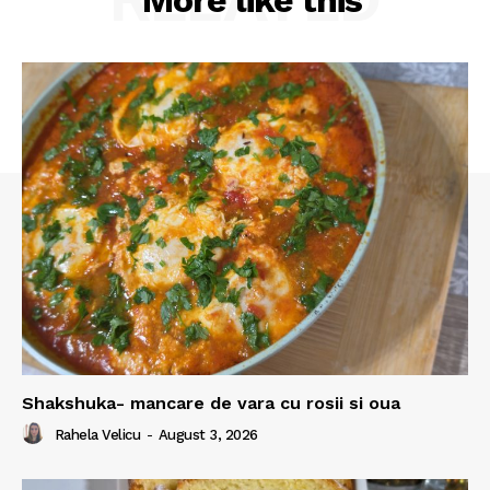
More like this
Shakshuka- mancare de vara cu rosii si oua
Rahela Velicu
-
August 3, 2026