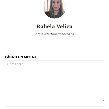
Politica de Confidențialitate
Contact
Rahela Velicu
Despre mine
https://farfuriadeacasa.ro
LĂSAȚI UN MESAJ
Comentariu:
Nu