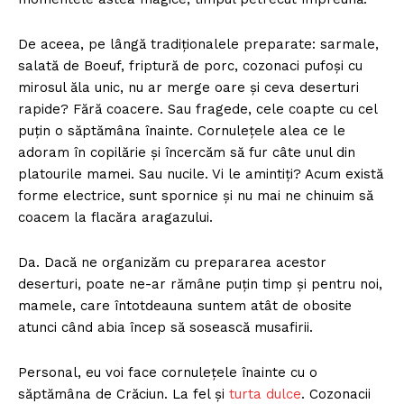
De aceea, pe lângă tradiționalele preparate: sarmale,
salată de Boeuf, friptură de porc, cozonaci pufoși cu
mirosul ăla unic, nu ar merge oare și ceva deserturi
rapide? Fără coacere. Sau fragede, cele coapte cu cel
puțin o săptămâna înainte. Cornulețele alea ce le
adoram în copilărie și încercăm să fur câte unul din
platourile mamei. Sau nucile. Vi le amintiți? Acum există
forme electrice, sunt spornice și nu mai ne chinuim să
coacem la flacăra aragazului.
Da. Dacă ne organizăm cu prepararea acestor
deserturi, poate ne-ar rămâne puțin timp și pentru noi,
mamele, care întotdeauna suntem atât de obosite
atunci când abia încep să sosească musafirii.
Personal, eu voi face cornulețele înainte cu o
săptămâna de Crăciun. La fel și
turta dulce
. Cozonacii