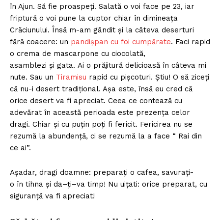
în Ajun. Să fie proaspeți. Salată o voi face pe 23, iar
friptură o voi pune la cuptor chiar în dimineața
Crăciunului. Însă m-am gândit și la câteva deserturi
fără coacere: un
pandișpan cu foi cumpărate
. Faci rapid
o crema de mascarpone cu ciocolată,
asamblezi și gata. Ai o prăjitură delicioasă în câteva mi
nute. Sau un
Tiramisu
rapid cu pișcoturi. Știu! O să ziceți
că nu-i desert tradițional. Așa este, însă eu cred că
orice desert va fi apreciat. Ceea ce contează cu
adevărat în această perioada este prezența celor
dragi. Chiar și cu puțin poți fi fericit. Fericirea nu se
rezumă la abundență, ci se rezumă la a face “ Rai din
ce ai”.
Așadar
, dragi doamne:
preparați
o cafea,
savurați
-
o
în
tihna
și
da
–
ți
–
va
timp
! Nu uițati: orice preparat, cu
siguranță va fi apreciat!