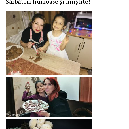
Sărbători
frumoase
și
liniștite
!