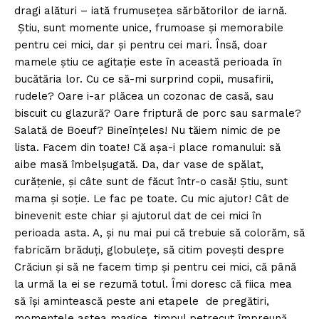
dragi alături – iată frumusețea sărbătorilor de iarnă.
Știu, sunt momente unice, frumoase și memorabile
pentru cei mici, dar și pentru cei mari. Însă, doar
mamele știu ce agitație este în această perioada în
bucătăria lor. Cu ce să-mi surprind copii, musafirii,
rudele? Oare i-ar plăcea un cozonac de casă, sau
biscuit cu glazură? Oare friptură de porc sau sarmale?
Salată de Boeuf? Bineînțeles! Nu tăiem nimic de pe
lista. Facem din toate! Că așa-i place romanului: să
aibe masă îmbelșugată. Da, dar vase de spălat,
curățenie, și câte sunt de făcut într-o casă! Știu, sunt
mama și soție. Le fac pe toate. Cu mic ajutor! Cât de
binevenit este chiar și ajutorul dat de cei mici în
perioada asta. A, și nu mai pui că trebuie să colorăm, să
fabricăm brăduți, globulețe, să citim povești despre
Crăciun și să ne facem timp și pentru cei mici, că până
la urmă la ei se rezumă totul. Îmi doresc că fiica mea
să își amintească peste ani etapele de pregătiri,
momentele astea magice, timpul petrecut împreună.