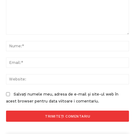
Comentariu:
Nu
Ema
Web
Salvați numele meu, adresa de e-mail și site-ul web în
acest browser pentru data viitoare i comentariu.