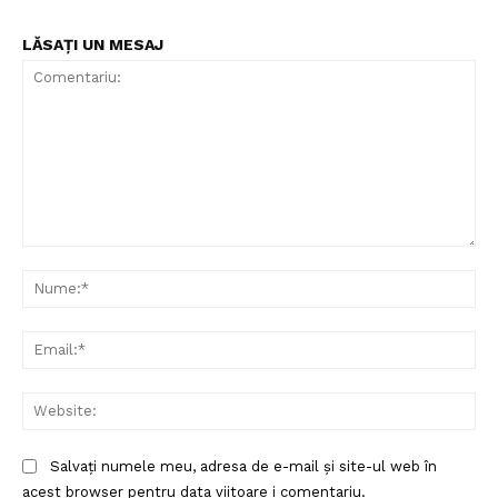
Contact
Despre mine
LĂSAȚI UN MESAJ
Comentariu:
Nu
Ema
Web
Salvați numele meu, adresa de e-mail și site-ul web în
acest browser pentru data viitoare i comentariu.