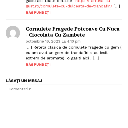
gasiti aici toate detaliile-
https://farfuria-cu-
gust.ro/cornulete-cu-dulceata-de-trandafiri/
[…]
RĂSPUNDEȚI
Cornulete Fragede Potcoave Cu Nuca
- Ciocolata Cu Zambete
octombrie 16, 2023 La 4:10 pm
[…] Reteta clasica de cornulete fragede cu gem (
eu am avut un gem de trandafiri si au iesit
extrem de aromate) o gasiti aici . […]
RĂSPUNDEȚI
LĂSAȚI UN MESAJ