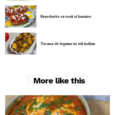
Bruschette cu rosii si busuioc
Tocana de legume in stil indian
RELATED
More like this