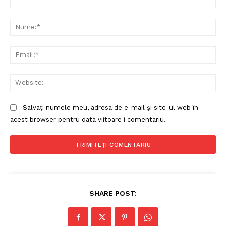
Comentariu:
Nu
Ema
Web
Salvați numele meu, adresa de e-mail și site-ul web în
acest browser pentru data viitoare i comentariu.
SHARE POST: