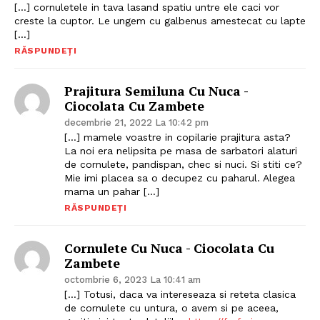
[…] cornuletele in tava lasand spatiu untre ele caci vor
creste la cuptor. Le ungem cu galbenus amestecat cu lapte
[…]
RĂSPUNDEȚI
Prajitura Semiluna Cu Nuca -
Ciocolata Cu Zambete
decembrie 21, 2022 La 10:42 pm
[…] mamele voastre in copilarie prajitura asta?
La noi era nelipsita pe masa de sarbatori alaturi
de cornulete, pandispan, chec si nuci. Si stiti ce?
Mie imi placea sa o decupez cu paharul. Alegea
mama un pahar […]
RĂSPUNDEȚI
Politica de Confidențialitate
Cornulete Cu Nuca - Ciocolata Cu
Contact
Zambete
Despre mine
octombrie 6, 2023 La 10:41 am
[…] Totusi, daca va intereseaza si reteta clasica
de cornulete cu untura, o avem si pe aceea,