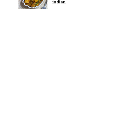
indian
u