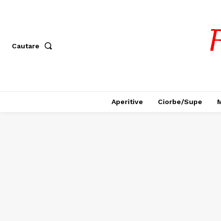
Cautare
Aperitive
Ciorbe/Supe
M