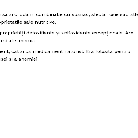
sa si cruda in combinatie cu spanac, sfecla rosie sau alt
rietatile sale nutritive.
oprietăţi detoxifiante şi antioxidante excepţionale. Are
 combate anemia.
ment, cat si ca medicament naturist. Era folosita pentru
usei si a anemiei.