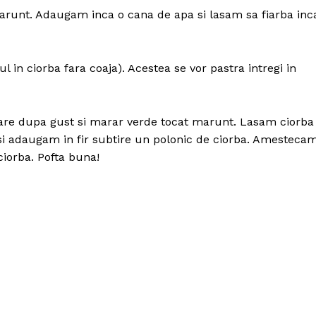
arunt. Adaugam inca o cana de apa si lasam sa fiarba inc
in ciorba fara coaja). Acestea se vor pastra intregi in
sare dupa gust si marar verde tocat marunt. Lasam ciorba
 si adaugam in fir subtire un polonic de ciorba. Amesteca
ciorba. Pofta buna!