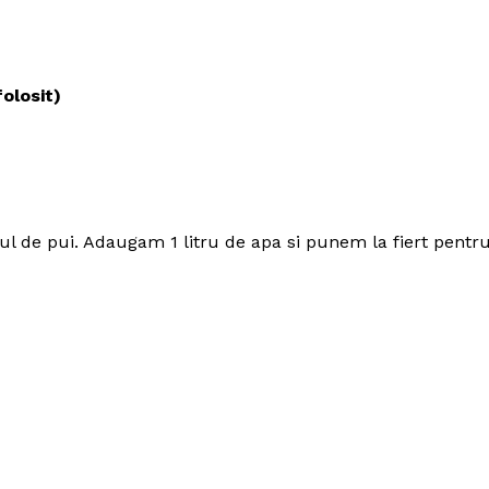
olosit)
ptul de pui. Adaugam 1 litru de apa si punem la fiert pentr
Politica de Confidențialitate
Contact
Despre mine