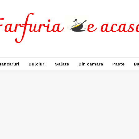
ancaruri
Dulciuri
Salate
Din camara
Paste
Ba