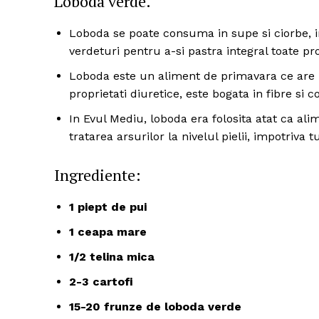
Loboda verde.
Loboda se poate consuma in supe si ciorbe, in
verdeturi pentru a-si pastra integral toate prop
Loboda este un aliment de primavara ce are pr
proprietati diuretice, este bogata in fibre si
In Evul Mediu, loboda era folosita atat ca ali
tratarea arsurilor la nivelul pielii, impotriva t
Ingrediente:
1 piept de pui
1 ceapa mare
1/2 telina mica
2-3 cartofi
15-20 frunze de loboda verde